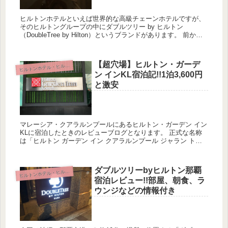
ヒルトンホテルといえば世界的な高級チェーンホテルですが、
そのヒルトングループの中にダブルツリー by ヒルトン
（DoubleTree by Hilton）というブランドがあります。 前から
気になっていたホテルですが、タイ・バンコクに滞在...
【超穴場】ヒルトン・ガーデ
ルトンホテル・ヒルトンオナーズ
ヒ
ン インKL宿泊記!!1泊3,600円
と激安
マレーシア・クアラルンプールにあるヒルトン・ガーデン イン
KLに宿泊したときのレビューブログとなります。 正式な名称
は「ヒルトン ガーデン イン クアラルンプール ジャラン トゥ
アンク アブドゥル ラーマンサウス（Hilton Garde...
ダブルツリーbyヒルトン那覇
ルトンホテル・ヒルトンオナーズ
ヒ
宿泊レビュー!!部屋、朝食、ラ
ウンジなどの情報付き