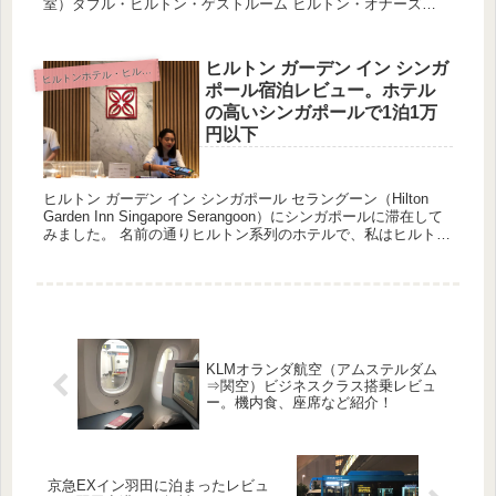
室）ダブル・ヒルトン・ゲストルーム ヒルトン・オナーズ
VISAカードは神！ゴールド会員に一気になれ朝食無...
ヒルトン ガーデン イン シンガ
ルトンホテル・ヒルトンオナーズ
ヒ
ポール宿泊レビュー。ホテル
の高いシンガポールで1泊1万
円以下
ヒルトン ガーデン イン シンガポール セラングーン（Hilton
Garden Inn Singapore Serangoon）にシンガポールに滞在して
みました。 名前の通りヒルトン系列のホテルで、私はヒルト
ン・オナーズVISAカード...
KLMオランダ航空（アムステルダム
⇒関空）ビジネスクラス搭乗レビュ
ー。機内食、座席など紹介！
京急EXイン羽田に泊まったレビュ