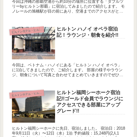
今回は沖縄の那覇空港から約10分の場所に位置する「ダブルツ
リーbyヒルトン那覇」に宿泊してみましたので紹介します。 モ
ノレールの旭橋駅が目の前にあり、空港までのアクセスがとて
も良いので次の日にフライトがある場合は非常に便利です。 部
屋の...
ヒルトン ハノイ オペラ宿泊
ルトンホテル・ヒルトンオナーズ
ヒ
記！ラウンジ・朝食を紹介!!
今回は、ベトナム・ハノイにある「ヒルトン ハノイ オペラ」
に1泊してきましたので、ご紹介します。 部屋の様子やラウン
ジ、朝食について写真と合わせてまとめていきますのでぜひ最
後まで読んでみてください！ 私は、アメックス・プラチナカー
ドを保...
ヒルトン福岡シーホーク宿泊
ルトンホテル・ヒルトンオナーズ
ヒ
記!!ゴールド会員でラウンジに
アクセスできる部屋にアップ
グレード!!
ヒルトン福岡シーホークに先日、宿泊しました。 宿泊日：2018
年9月11日（火）〜12日（水）1泊 予約値段：15,248円(2人1