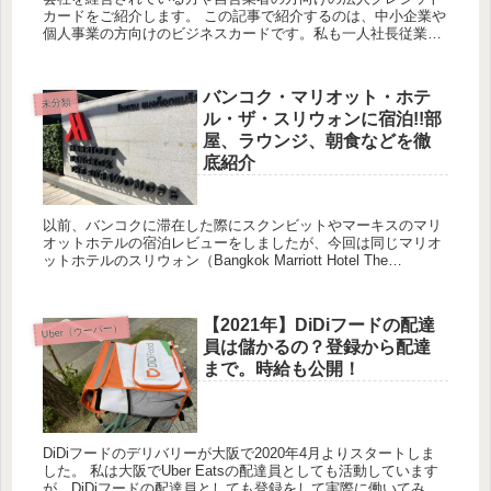
カードをご紹介します。 この記事で紹介するのは、中小企業や
個人事業の方向けのビジネスカードです。私も一人社長従業員
０人で会社を経営しており、会社設立を機に色々なビジネスカ
ードを申し込...
バンコク・マリオット・ホテ
未分類
ル・ザ・スリウォンに宿泊!!部
屋、ラウンジ、朝食などを徹
底紹介
以前、バンコクに滞在した際にスクンビットやマーキスのマリ
オットホテルの宿泊レビューをしましたが、今回は同じマリオ
ットホテルのスリウォン（Bangkok Marriott Hotel The
Surawongse）に２泊しましたのでご紹介しま...
【2021年】DiDiフードの配達
Uber（ウーバー）
員は儲かるの？登録から配達
まで。時給も公開！
DiDiフードのデリバリーが大阪で2020年4月よりスタートしま
した。 私は大阪でUber Eatsの配達員としても活動しています
が、DiDiフードの配達員としても登録をして実際に働いてみま