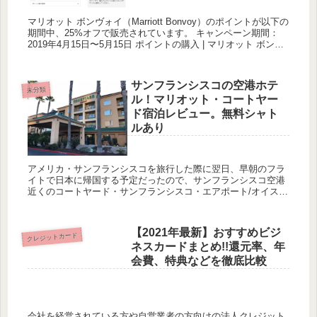
マリオット ボンヴォイ（Marriott Bonvoy）のポイントが以下の
期間中、25%オフで販売されています。 キャンペーン期間：
2019年4月15日〜5月15日 ポイントの購入 | マリオット ボンヴ
ォイ（Marriott Bon...
サンフランシスコの空港ホテ
未分類
ル！マリオット・コートヤー
ド宿泊レビュー。無料シャト
ルあり
アメリカ・サンフランシスコを旅行した際に翌日、早朝のフラ
イトで日本に帰国する予定だったので、サンフランシスコ空港
近くのコートヤード・サンフランシスコ・エアポート/オイスタ
ー・ポイント・ウォーターフロント（長い…！笑）に泊まりま
した。 ※...
【2021年最新】おすすめビジ
クレジットカード
ネスカードまとめ!!還元率、年
会費、特典などを徹底比較
会社を経営されている方や自営業者の方向けの法人クレジット