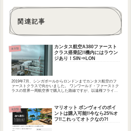
関連記事
カンタス航空A380ファースト
未分類
クラス搭乗記!!機内にはラウン
ジあり！SIN⇒LON
2019年7月、シンガポールからロンドンまでカンタス航空のフ
ァーストクラスで向かいました。 ワンワールド・ファーストク
ラスの世界一周航空券で購入した路線ですが、以遠権フライト
でQF1という1番の番号で飛ばしており、通常であれば片道約
70...
マリオット ボンヴォイのポイ
未分類
ントは購入可能!!今なら25%オ
フ!!これってオトクなの?!