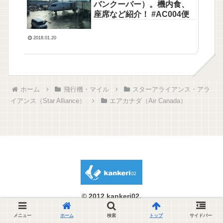
バンクーバー）。機内食、
座席など紹介！ #AC004便
2018.01.20
ホーム
飛行機・マイル
スターアライアンス・アラ
イアンス（Star Alliance）
エアカナダ（Air Canada）
© 2012 kankeri02.
メニュー
ホーム
検索
トップ
サイドバー