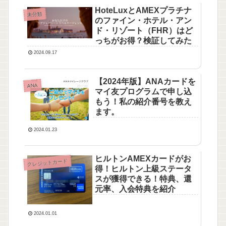
HoteLuxとAMEXプラチナ
未分類
のファイン・ホテル・アン
ド・リゾート（FHR）はど
っちがお得？検証してみた
2024.09.17
【2024年版】ANAカードを
ANA
マイ友プログラムで申し込
もう！私の紹介番号を教え
ます。
2024.01.23
ヒルトンAMEXカードがお
クレジットカード
得！ヒルトン上級ステータ
スが獲得できる！特典、還
元率、入会特典を紹介
2024.01.01