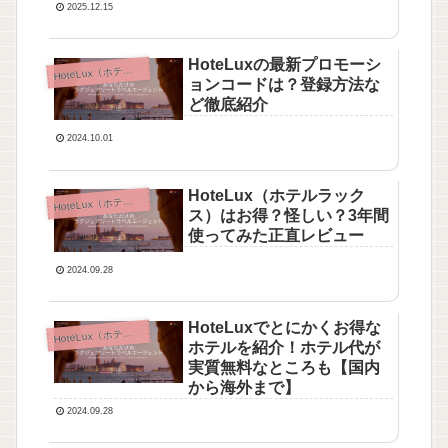
2025.12.15
HoteLuxの最新プロモーシ
oteLux（ホテルラックス）
H
ョンコードは？登録方法な
ど徹底紹介
2024.10.01
HoteLux（ホテルラック
oteLux（ホテルラックス）
H
ス）はお得？怪しい？3年間
使ってみた正直レビュー
2024.09.28
HoteLuxでとにかくお得な
oteLux（ホテルラックス）
H
ホテルを紹介！ホテル代が
実質無料なところも【国内
から海外まで】
2024.09.28