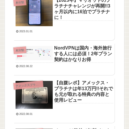
【2023年】マリオットのプ
未分類
ラチナチャレンジが再開!!3
ヶ月以内に16泊でプラチナ
に！
2023.01.01
NordVPNは国内・海外旅行
未分類
する人には必須！2年プラン
契約はかなりお得
2022.08.22
【自腹レポ】アメックス・
メックスプラチナ（AMEX PLATINUM）
ア
プラチナは年13万円!!それで
も元が取れる特典の内容と
使用レビュー
2022.08.01