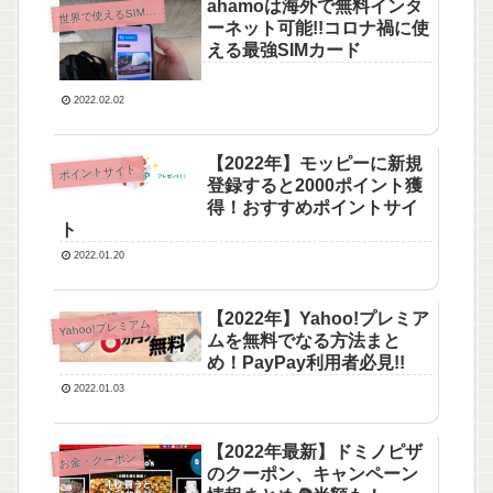
ahamoは海外で無料インタ
界で使えるSIMカード・WiFiルーター
世
ーネット可能!!コロナ禍に使
える最強SIMカード
2022.02.02
【2022年】モッピーに新規
ポイントサイト
登録すると2000ポイント獲
得！おすすめポイントサイ
ト
2022.01.20
【2022年】Yahoo!プレミア
Yahoo!プレミアム
ムを無料でなる方法まと
め！PayPay利用者必見!!
2022.01.03
【2022年最新】ドミノピザ
お金・クーポン
のクーポン、キャンペーン