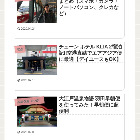
まとめ（スマホ・カメラ・
ノートパソコン、クレカな
ど）
2020.04.24
チューン ホテル KLIA 2宿泊
空港
記!!空港直結でエアアジア便
に最適【デイユースもOK】
2020.02.13
大江戸温泉物語 羽田早朝便
羽田空港（HND）
を使ってみた！早朝便に超
便利
2020.02.08