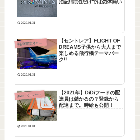
泊記!!前泊だけでは勿体無い
2020.01.31
【セントレア】FLIGHT OF
部国際空港セントレア（NGO）
中
DREAMS子供から大人まで
楽しめる飛行機テーマパー
ク!!
2020.01.31
【2021年】DiDiフードの配
Uber（ウーバー）
達員は儲かるの？登録から
配達まで。時給も公開！
2020.01.01