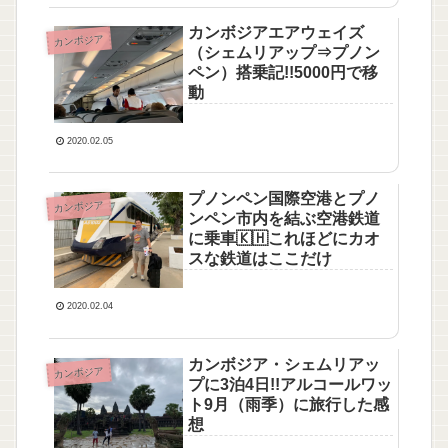
カンボジアエアウェイズ
カンボジア
（シェムリアップ⇒プノン
ペン）搭乗記!!5000円で移
動
2020.02.05
プノンペン国際空港とプノ
カンボジア
ンペン市内を結ぶ空港鉄道
に乗車🇰🇭これほどにカオ
スな鉄道はここだけ
2020.02.04
カンボジア・シェムリアッ
カンボジア
プに3泊4日!!アルコールワッ
ト9月（雨季）に旅行した感
想