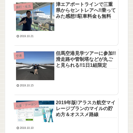
津エアポートラインで三重
旅行・生活
県からセントレアへ!!乗って
みた感想!!駐車料金も無料
2019.10.21
但馬空港見学ツアーに参加!!
空港
滑走路や管制塔などが丸ご
と見られる!!1日1組限定
2019.10.15
2019年版!アラスカ航空マイ
お金・クーポン
レージプランのマイルの貯
め方＆オススメ路線
2019.10.10