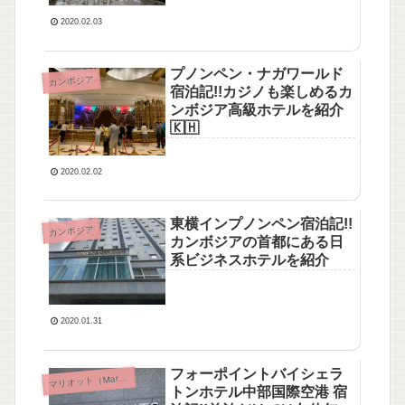
2020.02.03
プノンペン・ナガワールド
カンボジア
宿泊記!!カジノも楽しめるカ
ンボジア高級ホテルを紹介
🇰🇭
2020.02.02
東横インプノンペン宿泊記!!
カンボジア
カンボジアの首都にある日
系ビジネスホテルを紹介
2020.01.31
フォーポイントバイシェラ
マ
リオット（Marriott）
トンホテル中部国際空港 宿