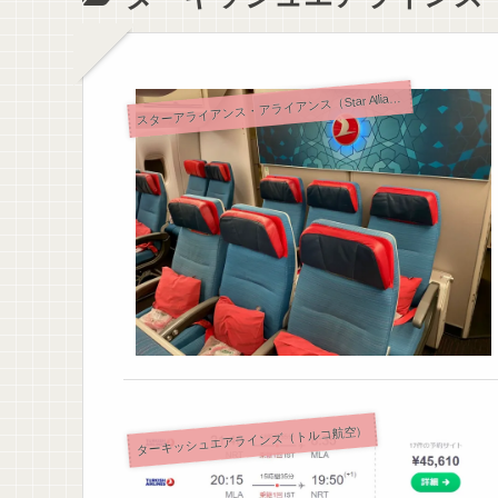
ス
ターアライアンス・アライアンス（Star Alliance）
ターキッシュエアラインズ（トルコ航空）