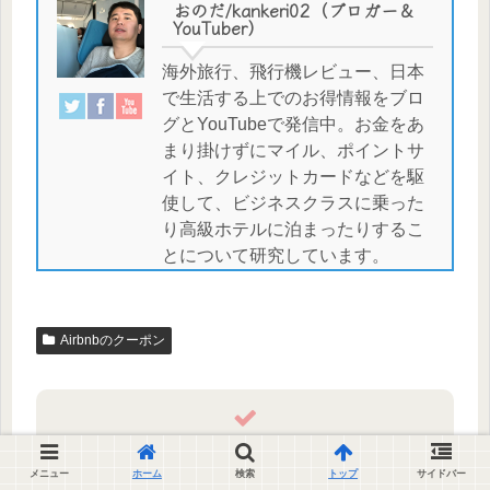
おのだ/kankeri02（ブロガー＆
YouTuber）
海外旅行、飛行機レビュー、日本
で生活する上でのお得情報をブロ
グとYouTubeで発信中。お金をあ
まり掛けずにマイル、ポイントサ
イト、クレジットカードなどを駆
使して、ビジネスクラスに乗った
り高級ホテルに泊まったりするこ
とについて研究しています。
Airbnbのクーポン
シェアする
メニュー
ホーム
検索
トップ
サイドバー