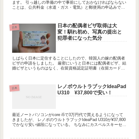
ます。 引っ越しの準備の中で事前にしておかなければならない
ことは、公共料金（水道・ガス・電気）と郵便局の申込みで
す。私の場合、神戸の実家へ戻るため電力会社、水道局、ガス
は停止、郵便局...
日本の配偶者ビザ取得は大
日本
変！馴れ初め、写真の提出と
犯罪者になった気分
しばらく日本に定住することにしたので、韓国人の嫁の配偶者
ビザの申請をしました。 厳密にいうと日本には配偶者ビザ、結
婚ビザというものはなく、在留資格認定証明書（在留カード）
がビザの代わりとなり、入国管理局で申請をしてそれを取得す
れば、外国人...
レノボウルトラブックIdeaPad
日本
U310 ¥37,800で安い！
最近ノートパソコンがcore i5で3万円代で買えるようになって
きましたが、 レノボのウルトラブックIdeaPad U310が¥37,800
でかなり安い値段になっている。 ちなみにカスペルスキーセキ
ュリティソフト、PCケース、USBメモリ付...