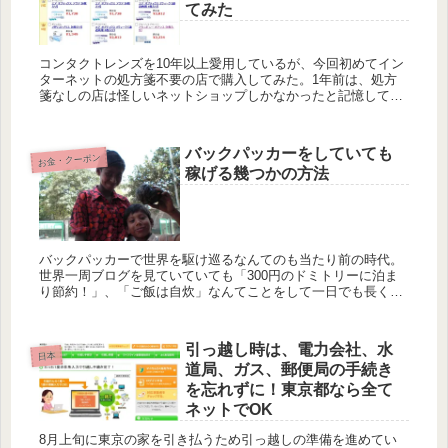
てみた
コンタクトレンズを10年以上愛用しているが、今回初めてイン
ターネットの処方箋不要の店で購入してみた。1年前は、処方
箋なしの店は怪しいネットショップしかなかったと記憶してい
るが、今は価格ドットコムにも名を並べるほど多数の店が処方
箋なしでコ...
バックパッカーをしていても
お金・クーポン
稼げる幾つかの方法
バックパッカーで世界を駆け巡るなんてのも当たり前の時代。
世界一周ブログを見ていていても「300円のドミトリーに泊ま
り節約！」、「ご飯は自炊」なんてことをして一日でも長く旅
をできるように節約している人を良く見かけるが、逆に節約を
するのでは...
引っ越し時は、電力会社、水
日本
道局、ガス、郵便局の手続き
を忘れずに！東京都なら全て
ネットでOK
8月上旬に東京の家を引き払うため引っ越しの準備を進めてい