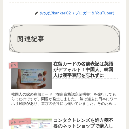
おのだ/kankeri02（ブロガー＆YouTuber）
関連記事
在留カードの名前表記は英語
日本
がデフォルト！中国人、韓国
人は漢字表記を忘れずに
韓国人の嫁の在留カード（在留資格認定証明書）を発行しても
らったのですが、問題が発生しました。 嫁は過去に日本にワー
ホリ経験があり、東京の会社にも働いていました。そのため今
回、日本に住むのは2回目となるのですが、1回目は外国人登録
証明書（旧...
コンタクトレンズを処方箋不
お金・クーポン
要のネットショップで購入し