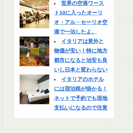
世界の空港ワース
ト10に入ったオーリ
オ・アル・セーリオ空
港で一泊したよ。
イタリアは意外と
物価が安い！特に地方
都市になると治安も良
いし日本と変わらない
イタリアのホテル
には宿泊税が掛かる！
ネットで予約でも現地
支払いになるので注意