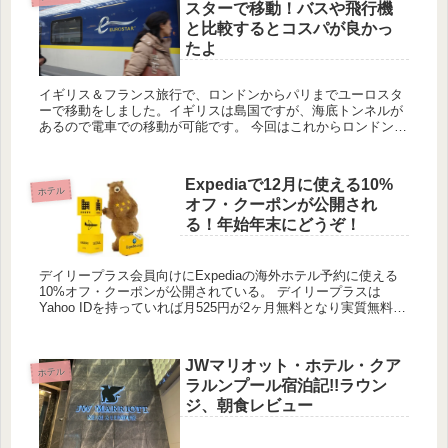
スターで移動！バスや飛行機
と比較するとコスパが良かっ
たよ
イギリス＆フランス旅行で、ロンドンからパリまでユーロスタ
ーで移動をしました。イギリスは島国ですが、海底トンネルが
あるので電車での移動が可能です。 今回はこれからロンドンと
パリを移動される方向けのアドバイスをいくつか書きたいと思
います。 ...
Expediaで12月に使える10%
ホテル
オフ・クーポンが公開され
る！年始年末にどうぞ！
デイリープラス会員向けにExpediaの海外ホテル予約に使える
10%オフ・クーポンが公開されている。 デイリープラスは
Yahoo IDを持っていれば月525円が2ヶ月無料となり実質無料で
10%オフクーポンをゲットすることができる。...
JWマリオット・ホテル・クア
ホテル
ラルンプール宿泊記!!ラウン
ジ、朝食レビュー