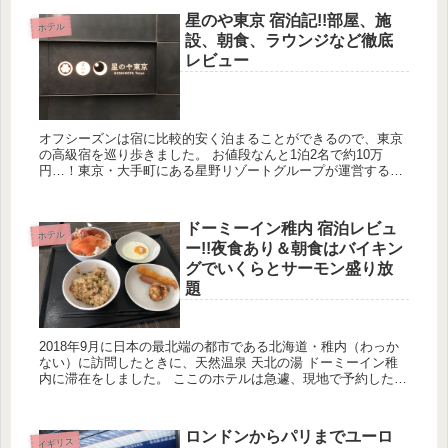
星のや東京 宿泊記!!部屋、施
ホテル
設、朝食、ラウンジなど徹底
レビュー
オフシーズンは宿に比較的安く泊まることができるので、東京
の高級宿を巡り歩きました。 お値段なんと1泊2名で約10万
円…！東京・大手町にある星野リゾートグループが運営する
「星のや東京」に宿泊しましたのでご紹介いたします。 星のや
東京｜星野...
ドーミーイン稚内 宿泊レビュ
ホテル
ー!!夜食あり＆朝食はバイキン
グでいくらとサーモン盛り放
題
2018年9月に日本の最北端の都市である北海道・稚内（わっか
ない）に訪問したときに、天然温泉 天北の湯 ドーミーイン稚
内に滞在をしました。 ここのホテルは急遽、現地で予約したの
ですが想像以上に満足度が高く、すっかりドーミーインのファ
ンに...
ロンドンからパリまでユーロ
イギリス