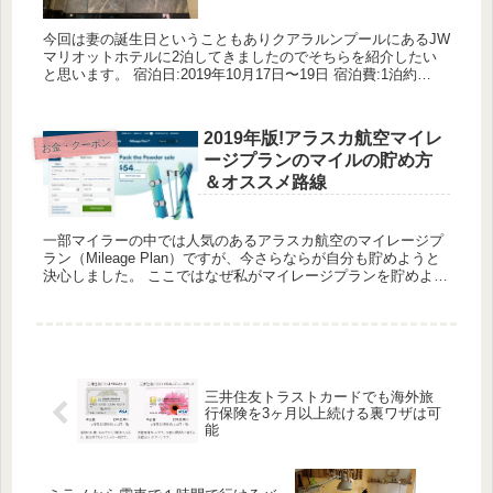
今回は妻の誕生日ということもありクアラルンプールにあるJW
マリオットホテルに2泊してきましたのでそちらを紹介したい
と思います。 宿泊日:2019年10月17日〜19日 宿泊費:1泊約
15000円 JWマリオットはマリオットブラン...
2019年版!アラスカ航空マイレ
お金・クーポン
ージプランのマイルの貯め方
＆オススメ路線
一部マイラーの中では人気のあるアラスカ航空のマイレージプ
ラン（Mileage Plan）ですが、今さらならが自分も貯めようと
決心しました。 ここではなぜ私がマイレージプランを貯めよう
と思ったか、またマイレージプランのマイルの貯め方、お...
三井住友トラストカードでも海外旅
行保険を3ヶ月以上続ける裏ワザは可
能