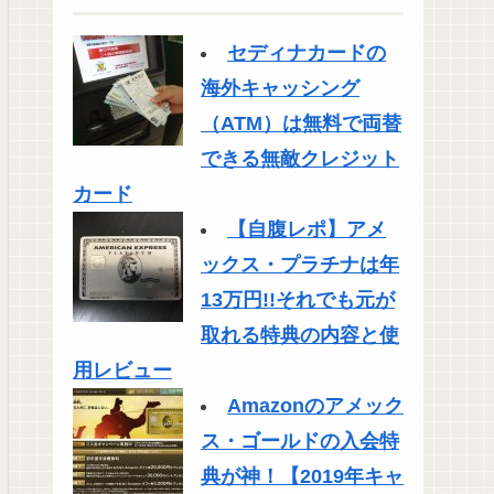
セディナカードの
海外キャッシング
（ATM）は無料で両替
できる無敵クレジット
カード
【自腹レポ】アメ
ックス・プラチナは年
13万円!!それでも元が
取れる特典の内容と使
用レビュー
Amazonのアメック
ス・ゴールドの入会特
典が神！【2019年キャ