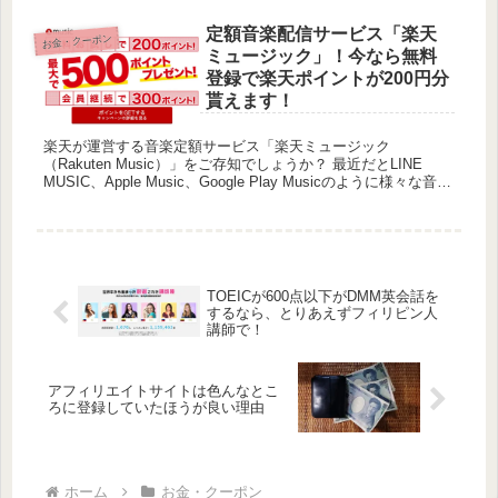
な...
定額音楽配信サービス「楽天
お金・クーポン
ミュージック」！今なら無料
登録で楽天ポイントが200円分
貰えます！
楽天が運営する音楽定額サービス「楽天ミュージック
（Rakuten Music）」をご存知でしょうか？ 最近だとLINE
MUSIC、Apple Music、Google Play Musicのように様々な音楽
配信サービスがありますが、楽...
TOEICが600点以下がDMM英会話を
するなら、とりあえずフィリピン人
講師で！
アフィリエイトサイトは色んなとこ
ろに登録していたほうが良い理由
ホーム
お金・クーポン