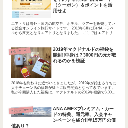
（クーポン）＆ポイントを活
用せよ
エアトリは海外・国内の航空券、ホテル、ツアーを販売してい
る総合オンライン旅行サイトです。 2018年6月にDeNAトラベ
ルから変更となりエアトリとなりました。 ここではエアトリで
国内航空券を少しでも安く手配するためのクーポン情報やポ
イ...
2019年マクドナルドの福袋を
お金・クーポン
開封!!中身は？3000円の元が取
れるのかを検証
2018年も終わりに近づいてきましたが、2019年が始まるうちに
大手チェーン店の福袋が徐々に販売開始となってきています。
私が今回購入した福袋は、マクドナルドの2019年福袋で3,000
円するものですが、2018年12月20日より販売開...
ANA AMEXプレミアム・カー
クレジットカード
ドの特典、還元率、入会キャ
ンペーンを紹介!!年15万円の価
値あり？