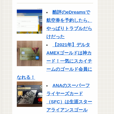
酷評のeDreamsで
航空券を予約したら、
やっぱりトラブルだら
けだった
【2021年】デルタ
AMEXゴールドは神カ
ード！一気にスカイチ
ームのゴールド会員に
なれる！
ANAのスーパーフ
ライヤーズカード
（SFC）は生涯スター
アライアンスゴール