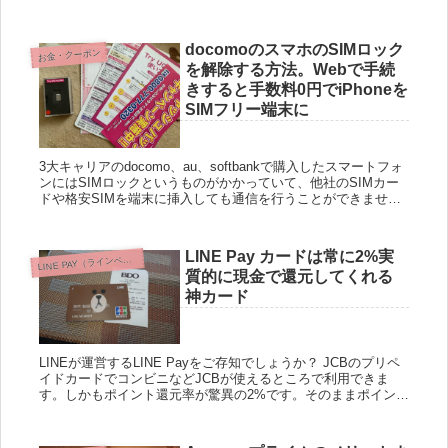
東京、大阪、京都、兵庫（神戸、西宮、尼崎、淡路島など...
docomoのスマホのSIMロック
お金・クーポン
を解除する方法。Webで手続
きすると手数料0円でiPhoneを
SIMフリー端末に
3大キャリアのdocomo、au、softbankで購入したスマートフォ
ンにはSIMロックというものがかかっていて、他社のSIMカー
ドや格安SIMを端末に挿入しても通信を行うことができませ
ん。 数年前まではSIMロックを解除することはで...
LINE Pay カードは常に2%実
L
INE PAY（ラインペイ）
質的に現金で還元してくれる
神カード
LINEが運営するLINE Payをご存知でしょうか？ JCBのプリペ
イドカードでコンビニなどJCBが使えるところで利用できま
す。しかもポイント還元率が驚異の2%です。そのままポイント
は現金でチャージできるので、普段JCBが使えるお店を...