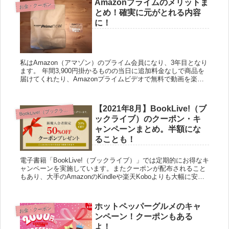
Amazonプライムのメリットま
お金・クーポン
とめ！確実に元がとれる内容
に！
私はAmazon（アマゾン）のプライム会員になり、3年目となり
ます。 年間3,900円掛かるものの当日に追加料金なしで商品を
届けてくれたり、Amazonプライムビデオで無料で動画を楽し
むことができたりと特典満載です。 ここではAmaz...
【2021年8月】BookLive!（ブ
B
ookLive!（ブックライブ）
ックライブ）のクーポン・キ
ャンペーンまとめ。半額にな
ることも！
電子書籍「BookLive!（ブックライブ）」では定期的にお得なキ
ャンペーンを実施しています。またクーポンが配布されること
もあり、大手のAmazonのKindleや楽天Koboよりも大幅に安い
値段で電子書籍を購入して読むこともできます。 ...
ホットペッパーグルメのキャ
お金・クーポン
ンペーン！クーポンもある
よ！