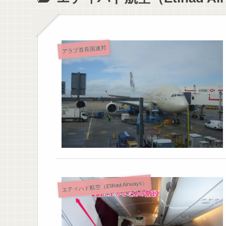
アラブ首長国連邦
エティハド航空（Etihad Airways）