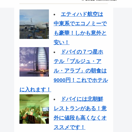
エティハド航空は
中東系でエコノミーで
も豪華！しかも意外と
安い！
ドバイの７つ星ホ
テル「ブルジュ・ア
ル・アラブ」の朝食は
9000円！これでホテル
に入れます！
ドバイには北朝鮮
レストランがある！意
外に値段も高くなくオ
ススメです！