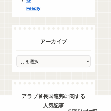
Feedly
アーカイブ
アラブ首長国連邦
に関する
人気記事
© 2012 kankeri02.