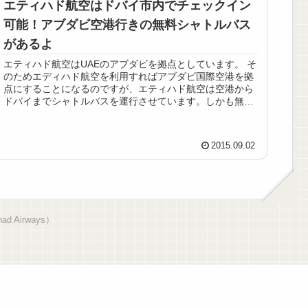
エティハド航空はドバイ市内でチェックイン
可能！アブダビ空港行きの無料シャトルバス
があるよ
エティハド航空はUAEのアブダビを拠点としています。 そ
のためエディハド航空を利用すればアブダビ国際空港を拠
点にすることになるのですが、エティハド航空は空港から
ドバイまでシャトルバスを運行させています。しかも無料
です。 そのためアブダ...
2015.09.02
 Airways）