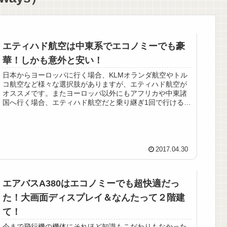
エティハド航空は中東系でエコノミーでも豪
華！しかも意外と安い！
日本からヨーロッパに行く場合、KLMオランダ航空やトル
コ航空など様々な選択肢がありますが、エティハド航空が
オススメです。またヨーロッパ以外にもアフリカや中東諸
国へ行く場合、エティハド航空だと乗り継ぎ1回で行けると
ころが、他の航空会社に比べ...
2017.04.30
エアバスA380はエコノミーでも超快適だっ
た！大画面ディスプレイ＆なんたって２階建
て！
今まで飛行機の機体にそれほど知識もこだわりもなかった