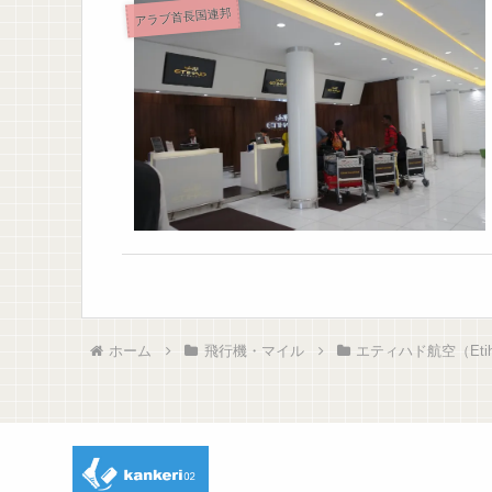
アラブ首長国連邦
ホーム
飛行機・マイル
エティハド航空（Etihad