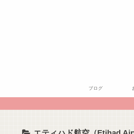
ブログ
エティハド航空（Etihad Air