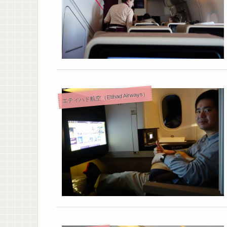
エティハド航空（Etihad Airways）