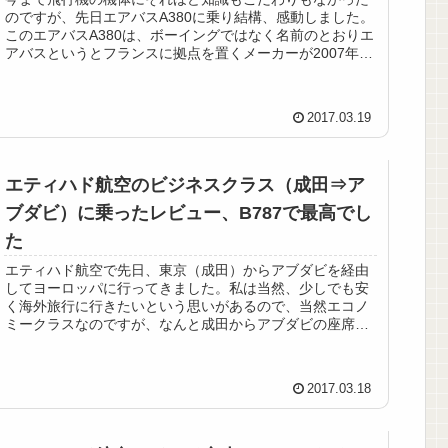
のですが、先日エアバスA380に乗り結構、感動しました。
このエアバスA380は、ボーイングではなく名前のとおりエ
アバスというとフランスに拠点を置くメーカーが2007年か
ら民間機として...
2017.03.19
エティハド航空のビジネスクラス（成田⇒ア
ブダビ）に乗ったレビュー、B787で最高でし
た
エティハド航空で先日、東京（成田）からアブダビを経由
してヨーロッパに行ってきました。私は当然、少しでも安
く海外旅行に行きたいという思いがあるので、当然エコノ
ミークラスなのですが、なんと成田からアブダビの座席が
エコノミーからビジネスにアップ...
2017.03.18