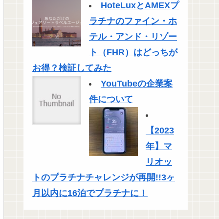
HoteLuxとAMEXプ
ラチナのファイン・ホ
テル・アンド・リゾー
ト（FHR）はどっちが
お得？検証してみた
YouTubeの企業案
件について
【2023
年】マ
リオッ
トのプラチナチャレンジが再開!!3ヶ
月以内に16泊でプラチナに！