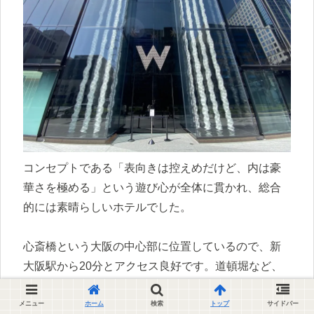
コンセプトである「表向きは控えめだけど、内は豪
華さを極める」という遊び心が全体に貫かれ、総合
的には素晴らしいホテルでした。
心斎橋という大阪の中心部に位置しているので、新
大阪駅から20分とアクセス良好です。道頓堀など、
大阪の観光にも適していますが、観光目的で泊まる
にはもったいないホテルでもあります。
メニュー
ホーム
検索
トップ
サイドバー