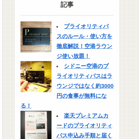
記事
プライオリティパ
スのルール・使い方を
徹底解説！空港ラウン
ジ使い放題！
シドニー空港のプ
ライオリティパスはラ
ウンジではなく約3000
円の食事が無料にな
る！
楽天プレミアムカ
ードのプライオリティ
パス申込み手順と届く