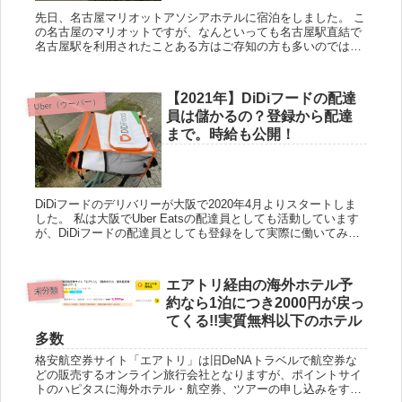
先日、名古屋マリオットアソシアホテルに宿泊をしました。 こ
の名古屋のマリオットですが、なんといっても名古屋駅直結で
名古屋駅を利用されたことある方はご存知の方も多いのではな
いでしょうか？自分も今まで名古屋駅を利用して存在感がある
ので、いつ...
【2021年】DiDiフードの配達
Uber（ウーバー）
員は儲かるの？登録から配達
まで。時給も公開！
DiDiフードのデリバリーが大阪で2020年4月よりスタートしま
した。 私は大阪でUber Eatsの配達員としても活動しています
が、DiDiフードの配達員としても登録をして実際に働いてみま
した。実際にUber Eatsとの比較を紹介し...
エアトリ経由の海外ホテル予
未分類
約なら1泊につき2000円が戻っ
てくる!!実質無料以下のホテル
多数
格安航空券サイト「エアトリ」は旧DeNAトラベルで航空券な
どの販売するオンライン旅行会社となりますが、ポイントサイ
トのハピタスに海外ホテル・航空券、ツアーの申し込みをする