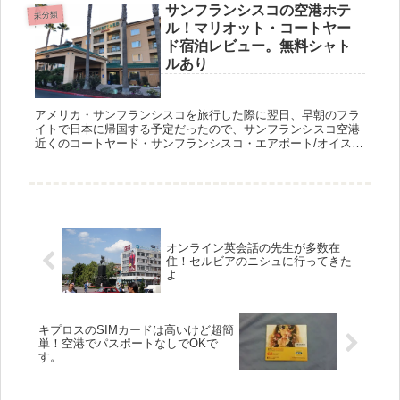
サンフランシスコの空港ホテ
未分類
ル！マリオット・コートヤー
ド宿泊レビュー。無料シャト
ルあり
アメリカ・サンフランシスコを旅行した際に翌日、早朝のフラ
イトで日本に帰国する予定だったので、サンフランシスコ空港
近くのコートヤード・サンフランシスコ・エアポート/オイスタ
ー・ポイント・ウォーターフロント（長い…！笑）に泊まりま
した。 ※...
オンライン英会話の先生が多数在
住！セルビアのニシュに行ってきた
よ
キプロスのSIMカードは高いけど超簡
単！空港でパスポートなしでOKで
す。