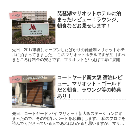
と1件2,000ポイントが貰える案件が紹介されています。 ※こ
の...
琵琶湖マリオットホテルに泊
未分類
まったレビュー！ラウンジ、
朝食などお見せします！
先日、2017年夏にオープンしたばかりの琵琶湖マリオットホテ
ルに泊まってきました。 このマリオットホテルですが注目すべ
きところは料金の安さです。マリオットといえば世界に展開す
る5つ星高級ホテルのはずなのに、日程によっては1人1室だと
6,...
コートヤード新大阪 宿泊レビ
未分類
ュー。マリオット・ゴールド
だと朝食、ラウンジ等の特典
あり！
先日、コートヤード バイ マリオット新大阪ステーションに泊
まったので、その宿泊レポートをお届けします。 私のブログを
読んでくださっている人であればわかると思いますが、マリオ
ットのプラチナチャレンジ修行のための追い込みで泊まりまし
た。 ...