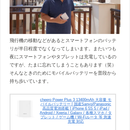
飛行機の移動などがあるとスマートフォンのバッテ
リが半日程度でなくなってしまいます。またいつも
夜にスマートフォンやタブレットは充電しているの
ですが、たまに忘れてしまうこともあります（笑）
そんなときのためにモバイルバッテリーを普段から
持ち歩いています。
cheero Power Plus 3 13400mAh 大容量 モ
バイルバッテリー [ 国産Sanyo/Panasonic
高品質電池搭載 ] iPhone 6 5S 5 / iPad /
Android / Xperia / Galaxy / 各種スマホ / タ
ブレット / ゲーム機 / Wi-Fiルータ 等 急速
充電 対応