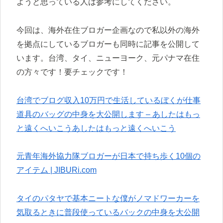
ようと思っている人は参考にしてください。
今回は、海外在住ブロガー企画なので私以外の海外
を拠点にしているブロガーも同時に記事を公開して
います。台湾、タイ、ニューヨーク、元パナマ在住
の方々です！要チェックです！
台湾でブログ収入10万円で生活しているぼくが仕事
道具のバッグの中身を大公開します – あしたはもっ
と遠くへいこうあしたはもっと遠くへいこう
元青年海外協力隊ブロガーが日本で持ち歩く10個の
アイテム | JIBURi.com
タイのパタヤで基本ニートな僕がノマドワーカーを
気取るときに普段使っているバックの中身を大公開