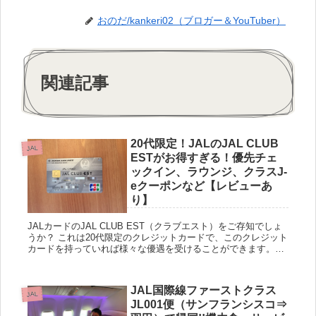
おのだ/kankeri02（ブロガー＆YouTuber）
関連記事
20代限定！JALのJAL CLUB
JAL
ESTがお得すぎる！優先チェ
ックイン、ラウンジ、クラスJ-
eクーポンなど【レビューあ
り】
JALカードのJAL CLUB EST（クラブエスト）をご存知でしょ
うか？ これは20代限定のクレジットカードで、このクレジット
カードを持っていれば様々な優遇を受けることができます。普
段、出張、旅行、帰郷などでJALを利用する人であれば...
JAL国際線ファーストクラス
JAL
JL001便（サンフランシスコ⇒