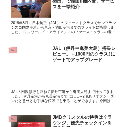
羽田）で帰国!!機内食、サービ
スを一挙紹介
2019年8月に日本航空（JAL）のファーストクラスでサンフラン
シスコ国際空港から東京・羽田空港までのフライトに搭乗しま
した。 ワンワールド・アライアンスのファーストクラスの世界
一周航空券で購入した路線ですが、この便で日本に帰国です。
...
JAL（伊丹⇒奄美大島）搭乗レ
JAL
ビュー。＋1000円のクラスJに
ゲートでアップグレード
JALの回数修行も兼ねて伊丹空港から奄美大島まで行ってきま
した。 伊丹空港から奄美空港までは1日1～2便ありオフシーズ
ンだと意外とお手頃な値段でも乗ることができます。今回はウ
ルトラ先得で7,400円でした。JALの公式サイトから購入しま...
JMBクリスタルの特典は？ラ
JAL
ウンジ、優先チェックイン＆