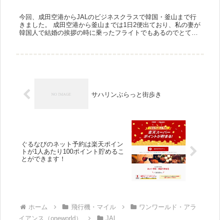
今回、成田空港からJALのビジネスクラスで韓国・釜山まで行
きました。 成田空港から釜山までは1日2便出ており、私の妻が
韓国人で結婚の挨拶の時に乗ったフライトでもあるのでとても
思い出深い路線です。JALで最も短い国際線路線で、JALは福
岡...
サハリンぶらっと街歩き
ぐるなびのネット予約は楽天ポイン
トが1人あたり100ポイント貯めるこ
とができます！
ホーム
飛行機・マイル
ワンワールド・アラ
イアンス（oneworld）
JAL