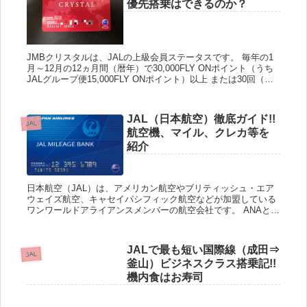
優先搭乗はできるのか？
JMBクリスタルは、JALの上級会員ステータスです。 毎年の1
月～12月の12ヵ月間（暦年）で30,000FLY ONポイント（うち
JALグループ便15,000FLY ONポイント）以上 または30回（う
ちJALグループ便15回）以...
JAL（日本航空）徹底ガイド!!
JAL
航空機、マイル、クレカ等を
紹介
日本航空（JAL）は、アメリカン航空やブリティッシュ・エア
ウェイズ航空、キャセイパシフィック航空などが加盟している
ワンワールドアライアンスメンバーの航空会社です。 ANAと並
び日本を代表する航空会社であり、スカイトラックスからも最
高評価...
JALで最も短い国際線（成田⇒
JAL
釜山）ビジネスクラス搭乗記!!
機内食はお寿司