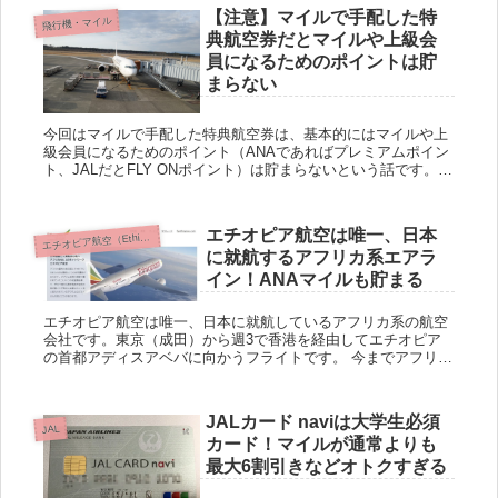
【注意】マイルで手配した特
飛行機・マイル
典航空券だとマイルや上級会
員になるためのポイントは貯
まらない
今回はマイルで手配した特典航空券は、基本的にはマイルや上
級会員になるためのポイント（ANAであればプレミアムポイン
ト、JALだとFLY ONポイント）は貯まらないという話です。
これについてはマイラーの常識中の常識な話になりますが、最
近...
エチオピア航空は唯一、日本
チオピア航空（Ethiopian Airlines）
エ
に就航するアフリカ系エアラ
イン！ANAマイルも貯まる
エチオピア航空は唯一、日本に就航しているアフリカ系の航空
会社です。東京（成田）から週3で香港を経由してエチオピア
の首都アディスアベバに向かうフライトです。 今までアフリカ
に行く場合、カタール航空やアムステルダム航空などで行くの
が一般的...
JALカード naviは大学生必須
JAL
カード！マイルが通常よりも
最大6割引きなどオトクすぎる