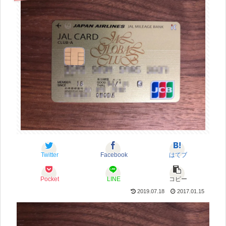
Twitter
Facebook
はてブ
Pocket
LINE
コピー
2019.07.18
2017.01.15