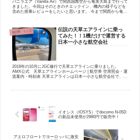
バニラエア（Vanilla Air）で関西国際空から奄美大島まで行って
きました。今回はそのときのチエックイン、機内の様子などを
含めた搭乗レビューをしたいと思います。 今まで関西から奄美
大島に行こうとすると直行便だと伊丹空港からJALで1...
伝説の天草エアラインに乗っ
飛行機・マイル
てみた！！1機だけで運営する
日本一小さな航空会社
2018年の10月にJGC修行で天草エアラインに乗りました。
AMX公式 天草エアラインホームページ | 航空券 空席照会・運
賃案内・時刻表 天草エアラインは日本一小さな航空会社で、天
草空港を拠点に3つの空港に就航しています。JALと...
イオシス（IOSYS）でdocomo N-05D
の新品未使用が2980円で販売中！
アエロフロートでヨーロッパに激安