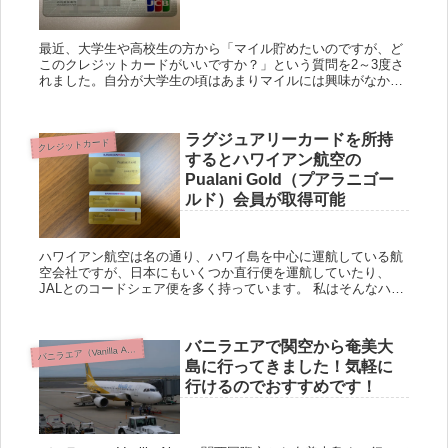
最近、大学生や高校生の方から「マイル貯めたいのですが、ど
このクレジットカードがいいですか？」という質問を2～3度さ
れました。自分が大学生の頃はあまりマイルには興味がなかっ
たのですが、今自分が大学生であるのであれば絶対にJALのマ
イルを貯め...
ラグジュアリーカードを所持
クレジットカード
するとハワイアン航空の
Pualani Gold（プアラニゴー
ルド）会員が取得可能
ハワイアン航空は名の通り、ハワイ島を中心に運航している航
空会社ですが、日本にもいくつか直行便を運航していたり、
JALとのコードシェア便を多く持っています。 私はそんなハワ
イアン航空のPualani Gold会員（プアラニゴールド）のステ
ー...
バニラエアで関空から奄美大
バ
ニラエア（Vanilla Air）
島に行ってきました！気軽に
行けるのでおすすめです！