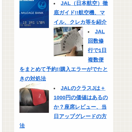
JAL（日本航空）徹
底ガイド!!航空機、マ
イル、クレカ等を紹介
JAL
回数修
行で1日
複数便
をまとめて予約!!購入エラーがでたと
きの対処法
JALのクラスJは＋
1000円の価値はあるの
か？座席レビュー、当
日アップグレードの方
法