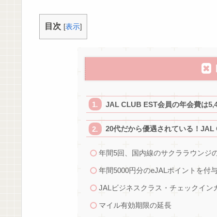
目次
[
表示
]
JAL CLUB EST会員の年会費は5,
20代だから優遇されている！JAL 
年間5回、国内線のサクララウンジ
年間5000円分のeJALポイントを付
JALビジネスクラス・チェックイン
マイル有効期限の延長