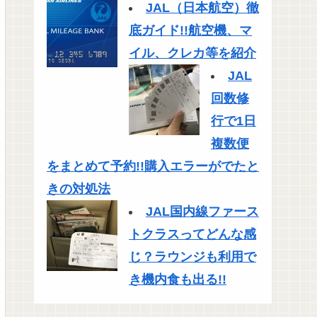
JAL（日本航空）徹
底ガイド!!航空機、マ
イル、クレカ等を紹介
JAL
回数修
行で1日
複数便
をまとめて予約!!購入エラーがでたと
きの対処法
JAL国内線ファース
トクラスってどんな感
じ？ラウンジも利用で
き機内食も出る!!