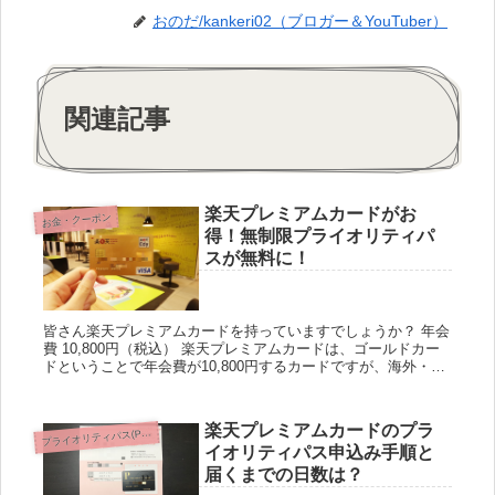
おのだ/kankeri02（ブロガー＆YouTuber）
関連記事
楽天プレミアムカードがお
お金・クーポン
得！無制限プライオリティパ
スが無料に！
皆さん楽天プレミアムカードを持っていますでしょうか？ 年会
費 10,800円（税込） 楽天プレミアムカードは、ゴールドカー
ドということで年会費が10,800円するカードですが、海外・国
内旅行に頻繁に行かれる人には本当に年会費無...
楽天プレミアムカードのプラ
ライオリティパス(Priority Pass)
プ
イオリティパス申込み手順と
届くまでの日数は？