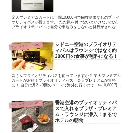
楽天プレミアムカードは年間10,800円で回数制限なしのプライ
オリティパスが貰えます。 ただ気を付けないといけないのが、
プライオリティパスは自分で申込みをしないと発行がされない
ことです。またプライオリティパスの有効期間は2年と意外と
短い...
シドニー空港のプライオリテ
ライオリティパス(Priority Pass)
プ
ィパスはラウンジではなく約
3000円の食事が無料になる！
皆さんプライオリティパスを使っていますか？ 楽天プレミアム
カードがお得！プライオリティパス、楽天プレミアムが無料
に！ 自分は月2～3回のペースで海外に行くので、年10,800円で
無制限でラウンジが使える楽天プレミアムカードを発行し、
使...
香港空港のプライオリティパ
ライオリティパス(Priority Pass)
プ
スで入れるプラザ・プレミア
ム・ラウンジに潜入！まるで
ホテルの朝食