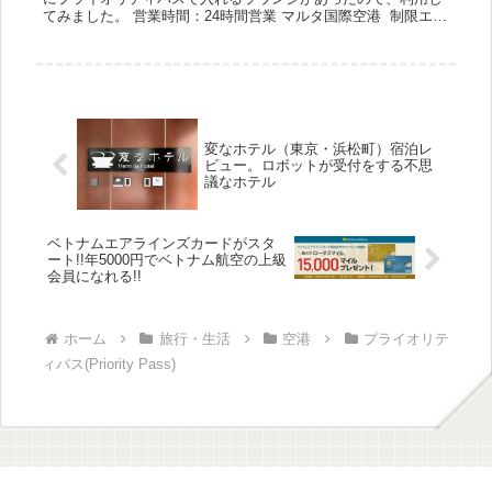
てみました。 営業時間：24時間営業 マルタ国際空港 制限エリ
ア内（保安検査後のエリア） - 保安検査後、免税店エリアへ
進...
変なホテル（東京・浜松町）宿泊レ
ビュー。ロボットが受付をする不思
議なホテル
ベトナムエアラインズカードがスタ
ート!!年5000円でベトナム航空の上級
会員になれる!!
ホーム
旅行・生活
空港
プライオリテ
ィパス(Priority Pass)