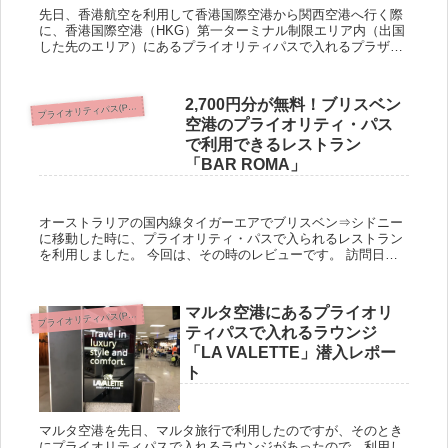
先日、香港航空を利用して香港国際空港から関西空港へ行く際
に、香港国際空港（HKG）第一ターミナル制限エリア内（出国
した先のエリア）にあるプライオリティパスで入れるプラザ・
プレミアム・ラウンジ（Plaza Premium Lounge）を利...
2,700円分が無料！ブリスベン
ライオリティパス(Priority Pass)
プ
空港のプライオリティ・パス
で利用できるレストラン
「BAR ROMA」
オーストラリアの国内線タイガーエアでブリスベン⇒シドニー
に移動した時に、プライオリティ・パスで入られるレストラン
を利用しました。 今回は、その時のレビューです。 訪問日：
2019年4月18日 プライオリティ・パスは、年間費10,800円
（税...
マルタ空港にあるプライオリ
ライオリティパス(Priority Pass)
プ
ティパスで入れるラウンジ
「LA VALETTE」潜入レポー
ト
マルタ空港を先日、マルタ旅行で利用したのですが、そのとき
にプライオリティパスで入れるラウンジがあったので、利用し