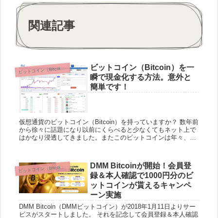
関連記事
ビットコイン（Bitcoin）を一
ビ
ットコイン（Bitcoin）
瞬で現金化する方法。意外と
簡単です！
仮想通貨のビットコイン（Bitcoin）を持っていますか？ 数年前
から徐々に話題になり以前にくらべると少なくてもネット上で
はかなり浸透してきました。またこのビットコインは年々、乱
高下しながらも価値は上昇しており2017年8月には1コイン...
DMM Bitcoinが開始！会員登
ビ
ットコイン（Bitcoin）
録＆本人確認で1000円分のビ
ットコインが貰えるキャンペ
ーン実施
DMM Bitcoin（DMMビットコイン）が2018年1月11日よりサー
ビスがスタートしました。 それを記念して会員登録＆本人確認