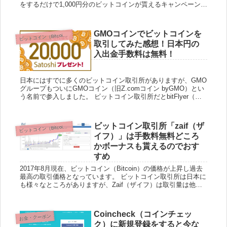
をするだけで1,000円分のビットコインが貰えるキャンペーンを
実施しています。 キャンペーン期間：...
GMOコインでビットコインを
ビ
ットコイン（Bitcoin）
取引してみた感想！日本円の
入出金手数料は無料！
日本にはすでに多くのビットコイン取引所がありますが、GMO
グループもついにGMOコイン（旧Z.comコイン byGMO）とい
う名前で参入しました。 ビットコイン取引所だとbitFlyer（ビ
ットフライヤー）、Zaif（ザイフ）などが...
ビットコイン取引所「zaif（ザ
ビ
ットコイン（Bitcoin）
イフ）」は手数料無料どころ
かボーナスも貰えるのでおす
すめ
2017年8月現在、ビットコイン（Bitcoin）の価格が上昇し過去
最高の取引価格となっています。 ビットコイン取引所は日本に
も様々なところがありますが、Zaif（ザイフ）は取引量は他の
取引所に比べると少ないものの、条件を満たせば手数料...
Coincheck（コインチェッ
お金・クーポン
ク）に新規登録をすると今な