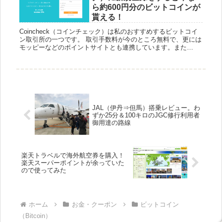
ら約600円分のビットコインが
貰える！
Coincheck（コインチェック）は私のおすすめするビットコイ
ン取引所の一つです。 取引手数料が今のところ無料で、更には
モッピーなどのポイントサイトとも連携しています。また
iOS、Androidの専用アプリもあり非常に使いやすい取引所...
JAL（伊丹⇒但馬）搭乗レビュー。わ
ずか25分＆100キロのJGC修行利用者
御用達の路線
楽天トラベルで海外航空券を購入！
楽天スーパーポイントが余っていた
ので使ってみた
ホーム
お金・クーポン
ビットコイン
（Bitcoin）