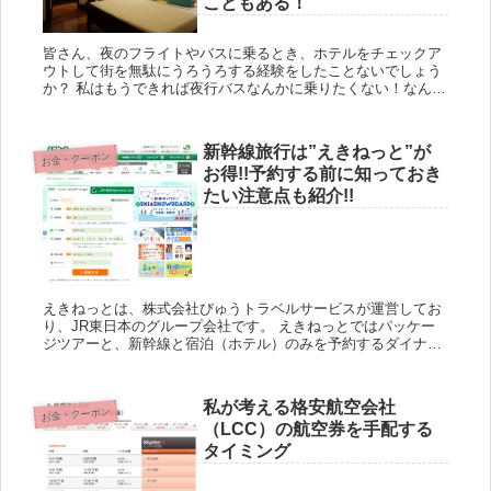
こともある！
皆さん、夜のフライトやバスに乗るとき、ホテルをチェックア
ウトして街を無駄にうろうろする経験をしたことないでしょう
か？ 私はもうできれば夜行バスなんかに乗りたくない！なんて
思っているのですが、それでも海外だと乗る機会は結構ありま
す。また安...
新幹線旅行は”えきねっと”が
お金・クーポン
お得!!予約する前に知っておき
たい注意点も紹介!!
えきねっとは、株式会社びゅうトラベルサービスが運営してお
り、JR東日本のグループ会社です。 えきねっとではパッケー
ジツアーと、新幹線と宿泊（ホテル）のみを予約するダイナミ
ックツアーを予約することができますが、個別に手配するより
も高確率...
私が考える格安航空会社
お金・クーポン
（LCC）の航空券を手配する
タイミング