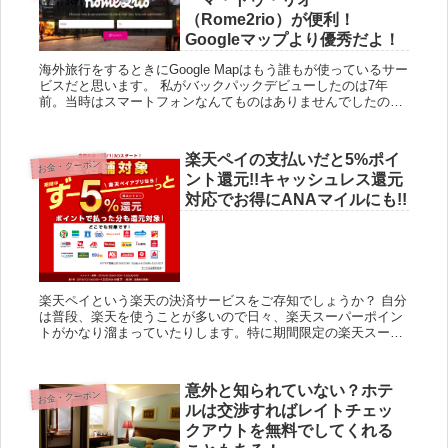
（Rome2rio）が便利！
Googleマップより優秀だよ！
海外旅行をするときにGoogle Mapはもう誰もが使っているサー
ビスだと思います。 私がバックパックデビューしたのは7年
前。当時はスマートフォンなんてものはありませんでしたので
地球の歩き方の地図に助けられっぱなしでしたが、今はもうス
マー...
楽天ペイの支払いだと5%ポイ
お金・クーポン
ント還元!!キャッシュレス還元
対応でお得にANAマイルにも!!
楽天ペイという楽天の決済サービスをご存知でしょうか？ 自分
は普段、楽天を使うことが多いので日々、楽天スーパーポイン
トがかなり溜まっていたりします。特に期間限定の楽天スーパ
ーポイントは非常に焦るもので過去に失効してしまった経験も
ありますし...
意外と知られていない？ホテ
お金・クーポン
ルは交渉すればレイトチェッ
クアウトを無料でしてくれる