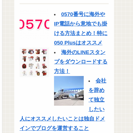
0570番号に海外や
IP電話から意地でも掛
ける方法まとめ！特に
050 Plusはオススメ
海外のLINEスタン
プをダウンロードする
方法！
会社
を辞め
て独立
したい
人にオススメしたいことは独自ドメ
インでブログを運営すること