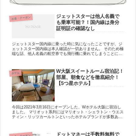
ジェットスターは他人名義で
お金・クーポン
も乗車可能？！国内線は身分
証明証の確認なし
ジェットスター国内線に乗った時に気になったことですが、ジ
ェットスター国内線は本人確認が一切ありません。 そのため極
端な話、他人名義の航空券でも飛行機に乗れてしまうことにな
ります。 これは国内線ANA,JAL,スカイマークでも同様です
が、名...
W大阪スイートルーム宿泊記！
ホテル
部屋、朝食などを徹底紹介！
【5つ星ホテル】
今回は2021年3月16日にオープンした、Wホテル大阪に宿泊し
ました。 マリオット系列にはマリオット・シェラトン・ウエス
ティン・リッツカールトンといったホテルブランドが多数あり
ますが、実はこのWホテルもマリオットの系列で、最上級のラ
グジ...
ドットマネーは手数料無料で
お金・クーポン