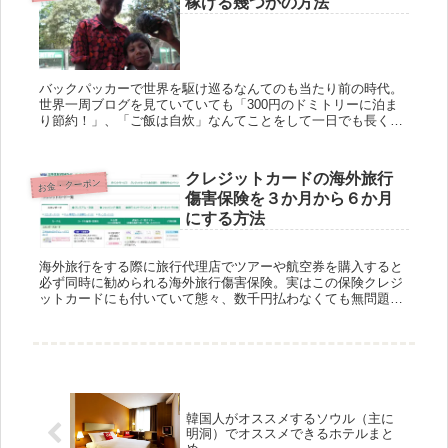
稼げる幾つかの方法
バックパッカーで世界を駆け巡るなんてのも当たり前の時代。
世界一周ブログを見ていていても「300円のドミトリーに泊ま
り節約！」、「ご飯は自炊」なんてことをして一日でも長く旅
をできるように節約している人を良く見かけるが、逆に節約を
するのでは...
クレジットカードの海外旅行
お金・クーポン
傷害保険を３か月から６か月
にする方法
海外旅行をする際に旅行代理店でツアーや航空券を購入すると
必ず同時に勧められる海外旅行傷害保険。実はこの保険クレジ
ットカードにも付いていて態々、数千円払わなくても無問題！
というのはよく聞く話。 このクレジットカードの保険は大抵は
日本を出国し...
韓国人がオススメするソウル（主に
明洞）でオススメできるホテルまと