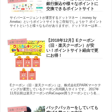
銀行振込や様々なポイントに
交換できるポイントサイト
サイバーエージェントが運営するドットマネー（.money by
Ameba）というポイントサイトをご存知でしょうか？ ポイント
サイトというと様々なものがありますが、ドットマネーは本当
に優秀で様々なポイントに手数料無料で交換することができ...
【2018年12月】Eクーポン
お金・クーポン
（旧・楽天クーポン）が安
い！ポイントサイト経由で更
にお得！
Eクーポン（旧・楽天クーポン）は、株式会社EPARKマーケテ
ィングが運営しているクーポン共同購入サイトです。 2017年
11月以前は楽天クーポンのRaCoupon買うクーポンという名前
で楽天グループが運営していましたが、運営会社もサービ...
バックパッカーをしていても
お金・クーポン