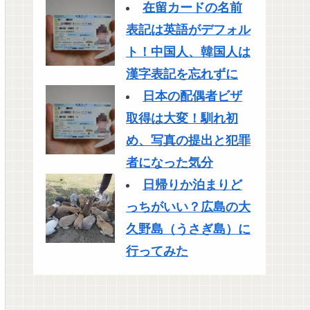
在留カードの名前
表記は英語がデフォル
ト！中国人、韓国人は
漢字表記を忘れずに
日本の配偶者ビザ
取得は大変！馴れ初
め、写真の提出と犯罪
者になった気分
日帰りか泊まりど
っちがいい？広島の大
久野島（うさぎ島）に
行ってみた