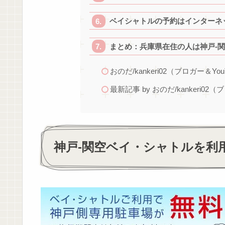
ベイシャトルの予約はインターネ
まとめ：兵庫県在住の人は神戸-
おのだ/kankeri02（ブロガー＆You
最新記事 by おのだ/kankeri02（
神戸-関空ベイ・シャトルを利