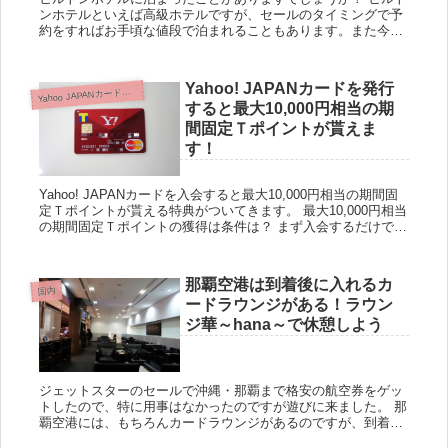
ンホテルといえば高級ホテルですが、セールのタイミングで予
約をすればお手頃な値段で泊まれることもあります。また今回
紹介するのが、ヒルトン・オナーズVISAカード（ゴールドカー
ド）な...
Yahoo! JAPANカードを発行
ahoo JAPANカード（YJカード）
Y
すると最大10,000円相当の期
間固定Ｔポイントが貰えま
す！
Yahoo! JAPANカードを入会すると最大10,000円相当の期間固
定Ｔポイントが貰える特典がついてきます。 最大10,000円相当
の期間固定Ｔポイントの獲得は条件は？ まず入会するだけで
4,000円相当の期間固定Ｔポイントがす...
那覇空港は到着後に入れるカ
国内
ードラウンジがある！ラウン
ジ華～hana～で休憩しよう
ジェットスターのセールで沖縄・那覇まで格安の航空券をゲッ
トしたので、特に用事はなかったのですが遊びに来ました。 那
覇空港には、もちろんカードラウンジがあるのですが、到着ロ
ビーに「ラウンジ華～hana～」というラウンジがあります。も