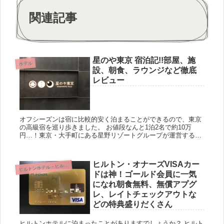
関連記事
星のや東京 宿泊記!!部屋、施
ホテル
設、朝食、ラウンジなど徹底
レビュー
オフシーズンは宿に比較的安く泊まることができるので、東京
の高級宿を巡り歩きました。 お値段なんと1泊2名で約10万
円…！東京・大手町にある星野リゾートグループが運営する
「星のや東京」に宿泊しましたのでご紹介いたします。 星のや
東京｜星野...
ヒルトン・オナーズVISAカー
ルトンホテル・ヒルトンオナーズ
ヒ
ドは神！ゴールド会員に一気
になれ朝食無料、無償アプグ
レ、レイトチェックアウトな
どの特典盛りだくさん
ヒルトンホテルに泊まったことがありますでしょうか？ ヒルト