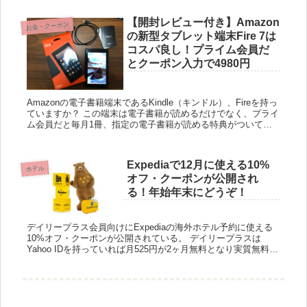
ちろん...
【開封レビュー付き】Amazon
お金・クーポン
の新型タブレット端末Fire 7は
コスパ良し！プライム会員だ
とクーポン入力で4980円
Amazonの電子書籍端末であるKindle（キンドル）、Fireを持っ
ていますか？ この端末は電子書籍が読めるだけでなく、プライ
ム会員だと毎月1冊、指定の電子書籍が読める特典がついてき
ます。そのためプライム会員だと必ず持っておきたい端末...
Expediaで12月に使える10%
ホテル
オフ・クーポンが公開され
る！年始年末にどうぞ！
デイリープラス会員向けにExpediaの海外ホテル予約に使える
10%オフ・クーポンが公開されている。 デイリープラスは
Yahoo IDを持っていれば月525円が2ヶ月無料となり実質無料で
10%オフクーポンをゲットすることができる。...