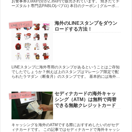
お食事券3,000円分が2,350円で販売されています。 焼きたてチ
ーズタルト専門店PABLO(パブロ) 本日のクーポン | グルーポン
キャンペーン期間：不明 お食事券...
海外のLINEスタンプをダウン
LINE（ライン）
ロードする方法！
LINEスタンプに海外専用のスタンプがあるということはご存知
でしたでしょうか？例えば上のスタンプはマレーシア限定で配
られたラマダン（断食月）のスタンプです。 基本的には海外在
住者しかゲットできないスタンプですが、今回は日本にいても
海外ス...
セディナカードの海外キャッ
お金・クーポン
シング（ATM）は無料で両替
できる無敵クレジットカード
キャッシングを海外のATMでする際におすすめしたいのがセデ
ィナカードです。 この記事ではセディナカードで海外キャッシ