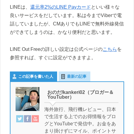
LINEは、
還元率2%のLINE Payカード
といい様々な
良いサービスをだしています。私は今までViberで電
話していましたが、CMありでもLINEで無料外線発信
ができてしまうのは、かなり便利だと思います。
LINE Out Freeの詳しい設定は公式ページの
こちら
を
参照すれば、すぐに設定ができますよ。
この記事を書いた人
最新の記事
おのだ/kankeri02（ブロガー＆
YouTuber）
海外旅行、飛行機レビュー、日本
で生活する上でのお得情報をブロ
グとYouTubeで発信中。お金をあ
まり掛けずにマイル、ポイントサ