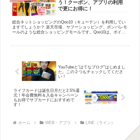
う！クーポン、アプリの利用
で更にお得に！
総合ネットショッピングのQoo10（キューテン）を利用してい
ますでしょうか？ 楽天市場、ヤフーショッピング、ポンパレモ
ールのような総合ショッピングモールです。Qoo10は、ポイン
ト還元はそこまでありませんが、その分、値段が最初から安い
の...
YouTubeと”はてなブログ”はじめまし
た。この２つもチェックしてくださ
い！
ライフカードは誕生日月だと2.5%還
元！年会費無料＆入会キャンペーン
もお得でサブカードにおすすめで
す！
ホーム
WEB・アプリ
LINE（ライン）