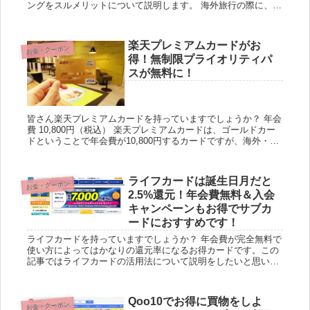
ングをスルメリットについて説明します。 海外旅行の際に、国
際キャッシュカード、デビットカード、現金両替で現地通貨を
得て...
楽天プレミアムカードがお
お金・クーポン
得！無制限プライオリティパ
スが無料に！
皆さん楽天プレミアムカードを持っていますでしょうか？ 年会
費 10,800円（税込） 楽天プレミアムカードは、ゴールドカー
ドということで年会費が10,800円するカードですが、海外・国
内旅行に頻繁に行かれる人には本当に年会費無...
ライフカードは誕生日月だと
お金・クーポン
2.5%還元！年会費無料＆入会
キャンペーンもお得でサブカ
ードにおすすめです！
ライフカードを持っていますでしょうか？ 年会費が完全無料で
使い方によってはかなりの還元率になるお得カードです。この
記事ではライフカードの活用法について説明をしたいと思いま
す。 ライフカードは誕生月はポイント2.5%還元！ ライフカー
ド...
Qoo10でお得に買物をしよ
お金・クーポン