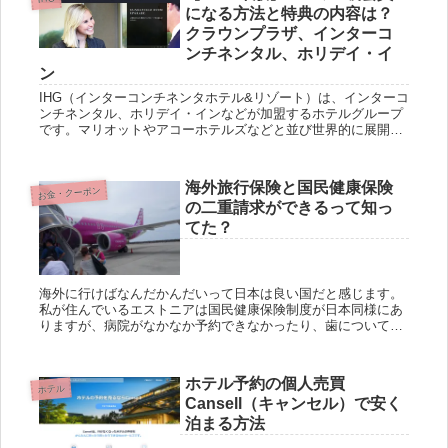
になる方法と特典の内容は？
クラウンプラザ、インターコ
ンチネンタル、ホリデイ・イ
ン
IHG（インターコンチネンタホテル&リゾート）は、インターコ
ンチネンタル、ホリデイ・インなどが加盟するホテルグループ
です。マリオットやアコーホテルズなどと並び世界的に展開す
るホテルグループです。 上記がIHGグループとなりますが、ク
ラ...
海外旅行保険と国民健康保険
お金・クーポン
の二重請求ができるって知っ
てた？
海外に行けばなんだかんだいって日本は良い国だと感じます。
私が住んでいるエストニアは国民健康保険制度が日本同様にあ
りますが、病院がなかなか予約できなかったり、歯については
保険適用外だったりします。日本のようにそこら中に病院があ
る国は世界...
ホテル予約の個人売買
ホテル
Cansell（キャンセル）で安く
泊まる方法