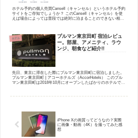
ホテル予約の個人売買Cansell（キャンセル）というホテル予約
サイトをご存知でしょうか？ このCansell（キャンセル）を使
えば場合によっては普段では絶対に泊まることのできない相場
で国内ホテルに泊まれてしまう可能性もあります。今回...
プルマン東京田町 宿泊レビュ
ホテル
ー。部屋、アメニティ、ラウ
ンジ、朝食など紹介!!
先日、東京に滞在した際にプルマン東京田町に宿泊しました。
プルマン東京田町 | アコーホテルズ（AccorHotels） このプル
マン東京田町は2018年10月にオープンしたばかりのホテルで
す。プルマンといえばヨーロッパ系であるアコー...
iPhone Xの画質ってどうなの？実際
に画像・動画（4K）を撮ってみた感
想