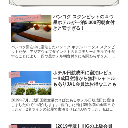
バンコク スクンビットの４つ
アジアウェブダイレクト
星ホテルが一泊5,000円朝食付
きと安すぎる！
バンコク滞在中に宿泊したバンコク ホテル ロータス スクンビ
ットだが、アジアウェブダイレクトのミステリーホテルで手配
することにより、四つ星ホテル朝食付きにも関わらず２人一部
屋で約5,000円で宿泊することができた。 古いホテルでは...
ホテル日航成田に宿泊レビュ
ホテル
ー!!成田空港から無料シャトル
もありJAL会員はお得なことも
2019年7月、成田国際空港のそばにあるホテル日航成田に宿泊
しましたのでご紹介します。 宿泊した日は3連休前の金曜日で
したが、2名ツインの部屋で素泊まり12,400円でした。私は
Reluxのポイントがあったのでそれで予約をしましたが、各...
【2019年版】IHGの上級会員
IHG