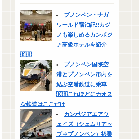
プノンペン・ナガ
ワールド宿泊記!!カジ
ノも楽しめるカンボジ
ア高級ホテルを紹介
🇰🇭
プノンペン国際空
港とプノンペン市内を
結ぶ空港鉄道に乗車
🇰🇭これほどにカオス
な鉄道はここだけ
カンボジアエアウ
ェイズ（シェムリアッ
プ⇒プノンペン）搭乗