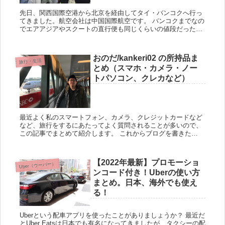
先日、関西国際空港から北京を経由してタイ・バンコクへ行っ
てきました。航空会社は中国国際航空です。 バンコクまでなの
でエアアジアやスクートの直行便も同じくらいの値段だったの
で、それらを利用しても良かったのですが、以下の理由で中国
国際航空を...
おのだ/kankeri02 の所持品ま
旅行・生活
とめ（スマホ・カメラ・ノー
トパソコン、クレカなど）
最近よく私のスマートフォン、カメラ、クレジットカードなど
など、旅行をするにあたってよく質問されることが多いので、
この記事でまとめて紹介します。 これからブログを書きた
い！、YouTubeの撮影をしたい！など思っている人の参考にな
れば幸い...
【2022年最新】プロモーショ
Uber（ウーバー）
ンコード付き！Uberの使い方
まとめ。日本、海外でも使え
る！
Uberという配車アプリを使ったことがありましょうか？ 最近だ
とUber Eatsは日本でも有名になってきましたが、タクシーの配