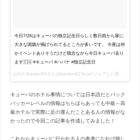
今日7/26はキューバの独立記念日らしく数日前から家に
大きな国旗が掲げられてるところが多いです。 今夜は何
かイベントありそうだけど残念ながら今日キューバ去り
ます🇨🇺 #キューバ #ハバナ #独立記念日
おのだ/kankeri02さん(@kankeri02.bu)がシェアした投稿 –
2017
キューバのホテル事情については日本語だとバック
パッカーレベルの情報はちらほらあっても中級～高
級ホテルで実際に足の運んだことある人の情報がな
かったので今回この記事を作成してみました！
これからキューバに行かれる人の参考になれば嬉し