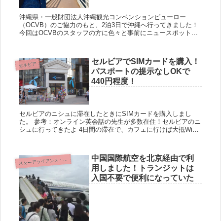
沖縄県・一般財団法人沖縄観光コンベンションビューロー
（OCVB）のご協力のもと、2泊3日で沖縄へ行ってきました！
今回はOCVBのスタッフの方に色々と事前にニュースポットや
現地の方おすすめのスポットも教えて頂いての訪問です。 旅行
期間：...
セルビアでSIMカードを購入！
セルビア
パスポートの提示なしOKで
440円程度！
セルビアのニシュに滞在したときにSIMカードを購入しまし
た。 参考：オンライン英会話の先生が多数在住！セルビアのニ
シュに行ってきたよ 4日間の滞在で、カフェに行けば大抵WiFi
が使えるので購入するか迷っていたのですが、ニシュを発着す
る...
中国国際航空を北京経由で利
ターアライアンス・アライアンス（Star Alliance）
ス
用しました！トランジットは
入国不要で便利になっていた