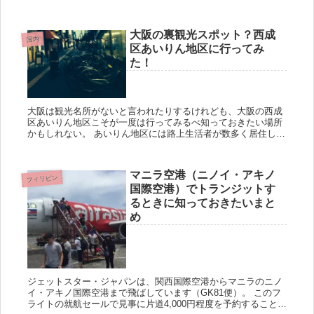
住した場合、知り合いもいなし、知り合いを作るきっかけもあ
りません。特に...
大阪の裏観光スポット？西成
国内
区あいりん地区に行ってみ
た！
大阪は観光名所がないと言われたりするけれども、大阪の西成
区あいりん地区こそが一度は行ってみるべ知っておきたい場所
かもしれない。 あいりん地区には路上生活者が数多く居住し
（大阪市内の路上生活者は4,069人）、約20ha（半径300m）
の...
マニラ空港（ニノイ・アキノ
フィリピン
国際空港）でトランジットす
るときに知っておきたいまと
め
ジェットスター・ジャパンは、関西国際空港からマニラのニノ
イ・アキノ国際空港まで飛ばしています（GK81便）。 このフ
ライトの就航セールで見事に片道4,000円程度を予約することが