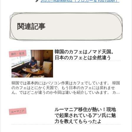
おのだ/kankeri02（ブロガー＆YouTuber）
関連記事
韓国のカフェはノマド天国。
旅行・生活
日本のカフェとは全然違う
韓国では基本的にはパソコン作業はカフェでしています。 韓国
のカフェはとにかく天国で、もう日本のカフェには戻れませ
ん。ではどこが違うのか今回は違いを紹介していみます。 カフ
ェがそこら中にある 韓国では日本で馴染みのスターバックスか
ら、韓国...
ルーマニア移住が熱い！現地
ルーマニア
で起業されているアソ氏に魅
力を教えてもらったよ