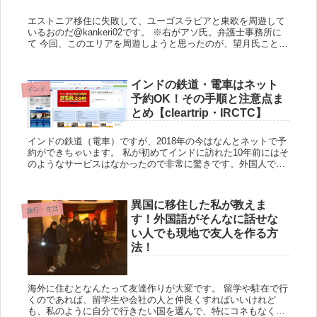
エストニア移住に失敗して、ユーゴスラビアと東欧を周遊して
いるおのだ@kankeri02です。 ※右がアソ氏。弁護士事務所に
て 今回、このエリアを周遊しようと思ったのが、望月氏ことア
ソ氏Angama@Angama_Marketとお会いし...
インドの鉄道・電車はネット
インド
予約OK！その手順と注意点ま
とめ【cleartrip・IRCTC】
インドの鉄道（電車）ですが、2018年の今はなんとネットで予
約ができちゃいます。 私が初めてインドに訪れた10年前にはそ
のようなサービスはなかったので非常に驚きです。外国人でも
対象で、日本にいながらネットでクレジットカード決済をすれ
ば予...
異国に移住した私が教えま
旅行・生活
す！外国語がそんなに話せな
い人でも現地で友人を作る方
法！
海外に住むとなんたって友達作りが大変です。 留学や駐在で行
くのであれば、留学生や会社の人と仲良くすればいいけれど
も、私のように自分で行きたい国を選んで、特にコネもなく移