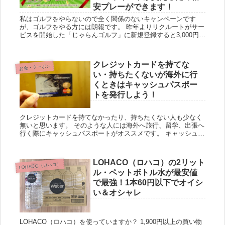
安プレーができます！
私はゴルフをやらないので全く関係のないキャンペーンです
が、ゴルフをやる方には朗報です。 昨年よりリクルートがサー
ビスを開始した「じゃらんゴルフ」に新規登録すると3,000円分
のポイントがその場でプレゼントされます。先着3万名だが、
まだ...
クレジットカードを持てな
お金・クーポン
い・持ちたくないが海外に行
くときはキャッシュパスポー
トを発行しよう！
クレジットカードを持てなかったり、持ちたくない人も少なく
無いと思います。 そのような人には海外へ旅行、留学、出張へ
行く際にキャッシュパスポートがオススメです。 キャッシュパ
スポートって何？ キャッシュパスポートは、アクセスプリペ
イ...
LOHACO（ロハコ）の2リット
LOHACO（ロハコ）
ル・ペットボトル水が最安値
で最強！1本60円以下でオイシ
い＆オシャレ
LOHACO（ロハコ）を使っていますか？ 1,900円以上の買い物