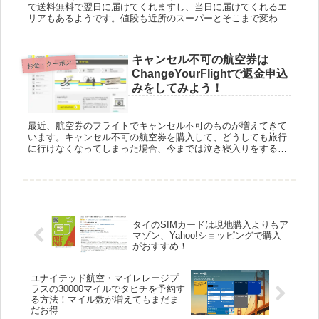
で送料無料で翌日に届けてくれますし、当日に届けてくれるエ
リアもあるようです。値段も近所のスーパーとそこまで変わら
ないのでロハコで買えるものについては極力ロハコで注文する
よ...
キャンセル不可の航空券は
お金・クーポン
ChangeYourFlightで返金申込
みをしてみよう！
最近、航空券のフライトでキャンセル不可のものが増えてきて
います。キャンセル不可の航空券を購入して、どうしても旅行
に行けなくなってしまった場合、今までは泣き寝入りをするし
かありませんでしたが、ChangeYourFlight（チェンジ・ヨア...
タイのSIMカードは現地購入よりもア
マゾン、Yahoo!ショッピングで購入
がおすすめ！
ユナイテッド航空・マイレレージプ
ラスの30000マイルでタヒチを予約す
る方法！マイル数が増えてもまだま
だお得