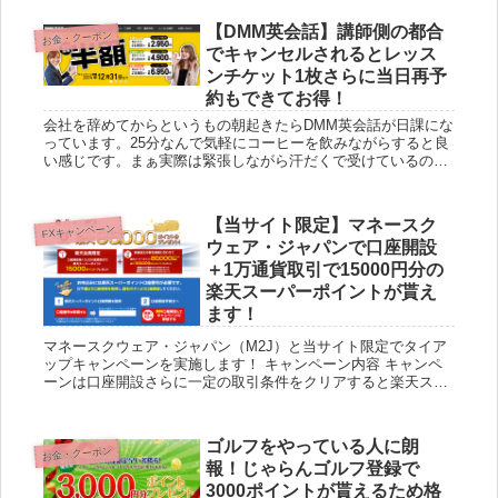
【DMM英会話】講師側の都合
お金・クーポン
でキャンセルされるとレッス
ンチケット1枚さらに当日再予
約もできてお得！
会社を辞めてからというもの朝起きたらDMM英会話が日課にな
っています。25分なんで気軽にコーヒーを飲みながらすると良
い感じです。まぁ実際は緊張しながら汗だくで受けているので
すが。 そんなDMM英会話ですが、25分95円とコスパ最高な
の...
【当サイト限定】マネースク
FXキャンペーン
ウェア・ジャパンで口座開設
＋1万通貨取引で15000円分の
楽天スーパーポイントが貰え
ます！
マネースクウェア・ジャパン（M2J）と当サイト限定でタイア
ップキャンペーンを実施します！ キャンペーン内容 キャンペ
ーンは口座開設さらに一定の取引条件をクリアすると楽天スー
パーポイントが最大95,000円分貰えるというものです。 9...
ゴルフをやっている人に朗
お金・クーポン
報！じゃらんゴルフ登録で
3000ポイントが貰えるため格