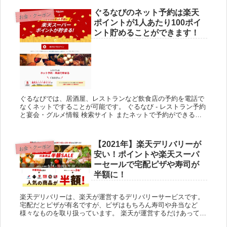
ぐるなびのネット予約は楽天
お金・クーポン
ポイントが1人あたり100ポイ
ント貯めることができます！
ぐるなびでは、居酒屋、レストランなど飲食店の予約を電話で
なくネットですることが可能です。 ぐるなび - レストラン予約
と宴会・グルメ情報 検索サイト またネットで予約ができるだ
けでなく、楽天スーパーポイント、JALマイルなどを貯める
こ...
【2021年】楽天デリバリーが
お金・クーポン
安い！ポイントや楽天スーパ
ーセールで宅配ピザや寿司が
半額に！
楽天デリバリーは、楽天が運営するデリバリーサービスです。
宅配だとピザが有名ですが、ピザはもちろん寿司や弁当など
様々なものを取り扱っています。 楽天が運営するだけあって決
済には楽天スーパーポイントも利用可能なので、期間限定ポイ