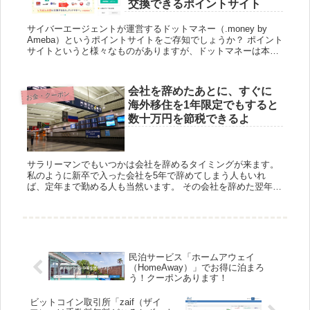
交換できるポイントサイト
サイバーエージェントが運営するドットマネー（.money by
Ameba）というポイントサイトをご存知でしょうか？ ポイント
サイトというと様々なものがありますが、ドットマネーは本当
に優秀で様々なポイントに手数料無料で交換することができ...
会社を辞めたあとに、すぐに
お金・クーポン
海外移住を1年限定でもすると
数十万円を節税できるよ
サラリーマンでもいつかは会社を辞めるタイミングが来ます。
私のように新卒で入った会社を5年で辞めてしまう人もいれ
ば、定年まで勤める人も当然います。 その会社を辞めた翌年
は、無職にも関わらず住民税、国民健康保険が高額になるのは
有名な話です。...
民泊サービス「ホームアウェイ
（HomeAway）」でお得に泊まろ
う！クーポンあります！
ビットコイン取引所「zaif（ザイ