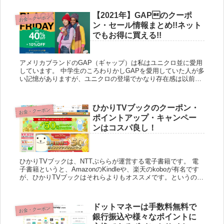
ントの消火...
【2021年】GAPのクーポ
お金・クーポン
ン・セール情報まとめ!!ネット
でもお得に買える!!
アメリカブランドのGAP（ギャップ）は私はユニクロ並に愛用
しています。 中学生のころわりかしGAPを愛用していた人が多
い記憶がありますが、ユニクロの登場でかなり存在感は以前に
比べるとなくなった気がします。 それでもGAPは意外と質も
悪...
ひかりTVブックのクーポン・
お金・クーポン
ポイントアップ・キャンペー
ンはコスパ良し！
ひかりTVブックは、NTTぷららが運営する電子書籍です。 電
子書籍というと、AmazonのKindleや、楽天のkoboが有名です
が、ひかりTVブックはそれらよりもオススメです。というのも
電子書籍の値段は他社と全く同じなのですが、頻繁に...
ドットマネーは手数料無料で
お金・クーポン
銀行振込や様々なポイントに