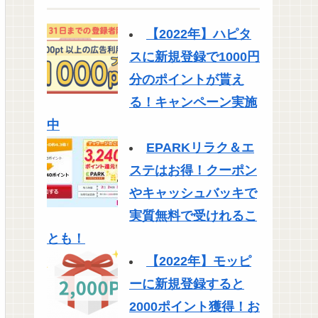
【2022年】ハピタ
スに新規登録で1000円
分のポイントが貰え
る！キャンペーン実施
中
EPARKリラク＆エ
ステはお得！クーポン
やキャッシュバッキで
実質無料で受けれるこ
とも！
【2022年】モッピ
ーに新規登録すると
2000ポイント獲得！お