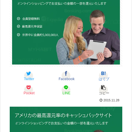
Twitter
Facebook
はてブ
Pocket
LINE
コピー
2015.11.28