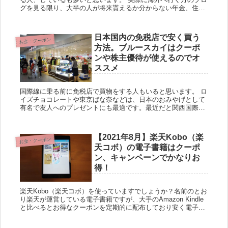
グを見る限り、大半の人が将来貰えるか分からない年金、住民
税、国民健康保険を払いたくないために住民票を抜く人は少な
くないが...
日本国内の免税店で安く買う
お金・クーポン
方法。ブルースカイはクーポ
ンや株主優待が使えるのでオ
ススメ
国際線に乗る前に免税店で買物をする人もいると思います。 ロ
イズチョコレートや東京ばな奈などは、日本のおみやげとして
有名で友人へのプレゼントにも最適です。最近だと関西国際空
港にも東京ばな奈が販売されており驚きです。今回はそんな空
港の免税店...
【2021年8月】楽天Kobo（楽
お金・クーポン
天コボ）の電子書籍はクーポ
ン、キャンペーンでかなりお
得！
楽天Kobo（楽天コボ）を使っていますでしょうか？名前のとお
り楽天が運営している電子書籍ですが、大手のAmazon Kindle
と比べるとお得なクーポンを定期的に配布しており安く電子書
籍を読むことができます。また最近だと常に20%ポイン...