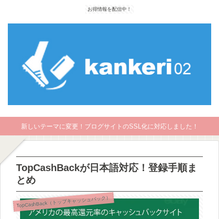
お得情報を配信中！
新しいテーマに変更！ブログサイトのSSL化に対応しました！
TopCashBackが日本語対応！登録手順ま
とめ
TopCashBack（トップキャッシュバック）