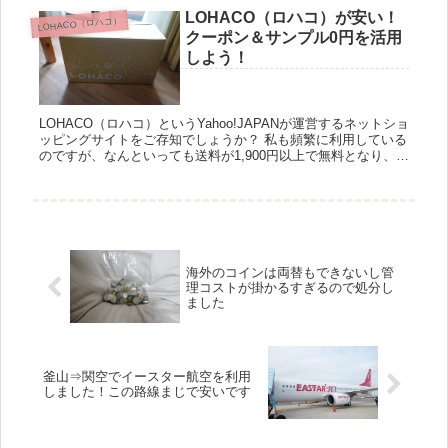
LOHACO（ロハコ）が安い！
LOHACO（ロハコ）
クーポン＆サンプル0円を活用
しよう！
LOHACO（ロハコ）というYahoo!JAPANが運営するネットショ
ッピングサイトをご存知でしょうか？ 私も頻繁に利用している
のですが、なんといっても送料が1,900円以上で無料となり、更
にポイント還元やクーポンを利用すると近所のスー...
海外のコインは両替もできないし管
理コストが掛かるすぎるので処分し
ました
釜山⇒関空でイースター航空を利用
しました！この路線まじで安いです