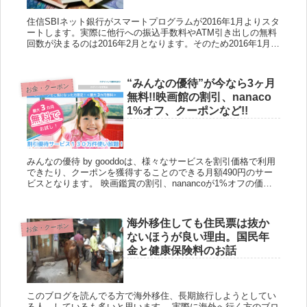
住信SBIネット銀行がスマートプログラムが2016年1月よりスタ
ートします。実際に他行への振込手数料やATM引き出しの無料
回数が決まるのは2016年2月となります。そのため2016年1月は
準備期間となります。 住信SBIネット銀行は...
“みんなの優待”が今なら3ヶ月
お金・クーポン
無料!!映画館の割引、nanaco
1%オフ、クーポンなど!!
みんなの優待 by gooddoは、様々なサービスを割引価格で利用
できたり、クーポンを獲得することのできる月額490円のサー
ビスとなります。 映画鑑賞の割引、nanancoが1%オフの価格
でチャージできたり、エクスペディアの7%オフ・...
海外移住しても住民票は抜か
お金・クーポン
ないほうが良い理由。国民年
金と健康保険料のお話
このブログを読んでる方で海外移住、長期旅行しようとしてい
る人、しているも多いと思います。 実際に海外へ行く方のブロ