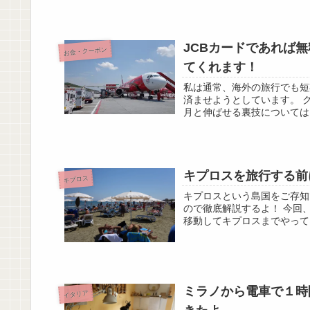
JCBカードであれば
お金・クーポン
てくれます！
私は通常、海外の旅行でも短
済ませようとしています。 
月と伸ばせる裏技については以
キプロスを旅行する前
キプロス
キプロスという島国をご存知でし
ので徹底解説するよ！ 今回、
移動してキプロスまでやってき
ミラノから電車で１時
イタリア