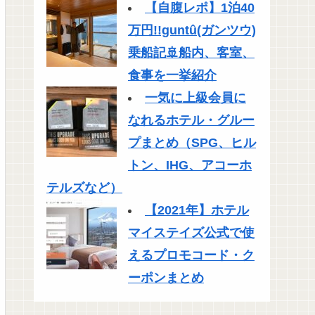
【自腹レポ】1泊40
万円!!guntû(ガンツウ)
乗船記🚢船内、客室、
食事を一挙紹介
一気に上級会員に
なれるホテル・グルー
プまとめ（SPG、ヒル
トン、IHG、アコーホ
テルズなど）
【2021年】ホテル
マイステイズ公式で使
えるプロモコード・ク
ーポンまとめ