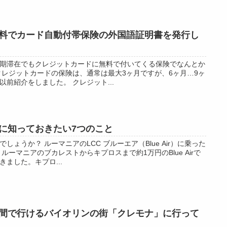
無料でカード自動付帯保険の外国語証明書を発行し
期滞在でもクレジットカードに無料で付いてくる保険でなんとか
クレジットカードの保険は、通常は最大3ヶ月ですが、6ヶ月…9ヶ
前紹介をしました。 クレジット...
に知っておきたい7つのこと
ょうか？ ルーマニアのLCC ブルーエア（Blue Air）に乗った
ルーマニアのブカレストからキプロスまで約1万円のBlue Airで
ました。キプロ...
間で行けるバイオリンの街「クレモナ」に行って