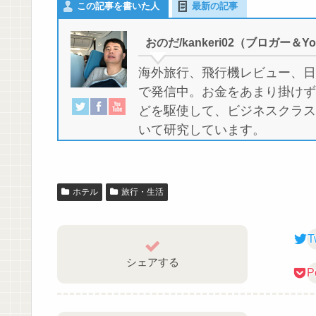
この記事を書いた人
最新の記事
おのだ/kankeri02（ブロガー＆Yo
海外旅行、飛行機レビュー、日本
で発信中。お金をあまり掛けず
どを駆使して、ビジネスクラス
いて研究しています。
ホテル
旅行・生活
T
シェアする
P