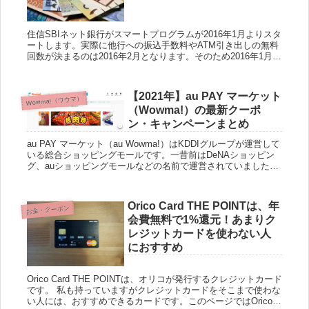
住信SBIネット銀行がスマートプログラムが2016年1月よりスタ
ートします。実際に他行への振込手数料やATM引き出しの無料
回数が決まるのは2016年2月となります。そのため2016年1月は
準備期間となります。 住信SBIネット銀行は...
【2021年】au PAY マーケット
Wowma!（ワウマ）
（Wowma!）の最新クーポ
ン・キャンペーンまとめ
au PAY マーケット（au Wowma!）はKDDIグループが運営して
いる総合ショッピングモールです。一昔前はDeNAショッピン
グ、auショッピングモールなどの名前で運営されていましたが
今はau PAY マーケット（au Wowma!...
Orico Card THE POINTは、年
お金・クーポン
会費無料で1%還元！あまりク
レジットカードを使わない人
におすすめ
Orico Card THE POINTは、オリコが発行するクレジットカード
です。 私も持っていますがクレジットカードをそこまで使わな
い人には、おすすめできるカードです。このページではOrico