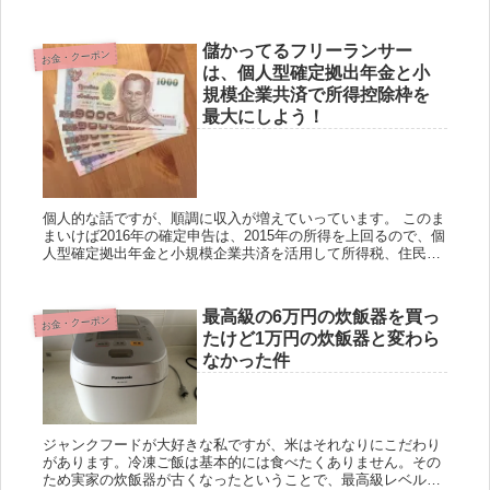
Card THE POINTのメリット・...
儲かってるフリーランサー
お金・クーポン
は、個人型確定拠出年金と小
規模企業共済で所得控除枠を
最大にしよう！
個人的な話ですが、順調に収入が増えていっています。 このま
まいけば2016年の確定申告は、2015年の所得を上回るので、個
人型確定拠出年金と小規模企業共済を活用して所得税、住民
税、国民健康保険料を減らしていこうと計画中です。 ある程度
収...
最高級の6万円の炊飯器を買っ
お金・クーポン
たけど1万円の炊飯器と変わら
なかった件
ジャンクフードが大好きな私ですが、米はそれなりにこだわり
があります。冷凍ご飯は基本的には食べたくありません。その
ため実家の炊飯器が古くなったということで、最高級レベルの