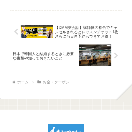
パナソニックのWおどり炊き SR-SPX105にして味比べをして
みました...
【DMM英会話】講師側の都合でキャ
ンセルされるとレッスンチケット1枚
さらに当日再予約もできてお得！
日本で韓国人と結婚するときに必要
な書類や知っておきたいこと
ホーム
お金・クーポン