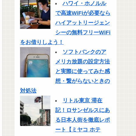
ハワイ・ホノルル
で高速WiFiが必要なら
ハイアットリージェン
シーの無料フリーWiFi
をお借りしよう！
ソフトバンクのア
メリカ放題の設定方法
と実際に使ってみた感
想・繋がらないときの
対処法
リトル東京 滞在
記！ロサンゼルスにあ
る日本人街を徹底レポ
ート【ミヤコ ホテ