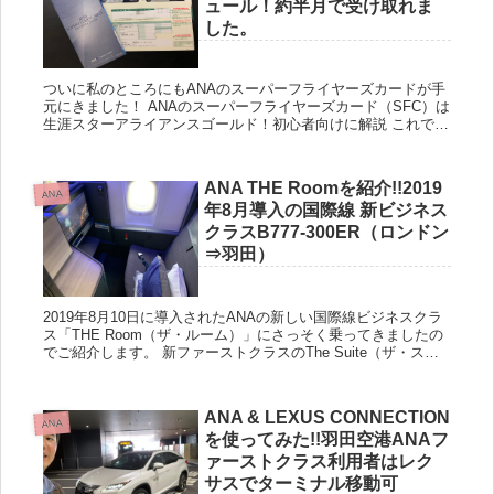
ュール！約半月で受け取れま
した。
ついに私のところにもANAのスーパーフライヤーズカードが手
元にきました！ ANAのスーパーフライヤーズカード（SFC）は
生涯スターアライアンスゴールド！初心者向けに解説 これであ
る意味、本当のSFC修行の終わりともいえます。というのも...
ANA THE Roomを紹介!!2019
ANA
年8月導入の国際線 新ビジネス
クラスB777-300ER（ロンドン
⇒羽田）
2019年8月10日に導入されたANAの新しい国際線ビジネスクラ
ス「THE Room（ザ・ルーム）」にさっそく乗ってきましたの
でご紹介します。 新ファーストクラスのThe Suite（ザ・スイ
ート）については別の記事にしております。 ...
ANA & LEXUS CONNECTION
ANA
を使ってみた!!羽田空港ANAフ
ァーストクラス利用者はレク
サスでターミナル移動可