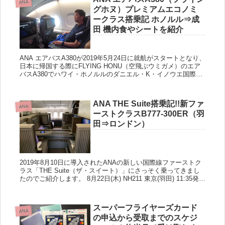
ANA
グホヌ）プレミアムエコノミ
ークラス搭乗記 ホノルル⇒成
田 機内食やシートを紹介
ANA エアバスA380が2019年5月24日に就航がスタートとなり、
日本に帰国する際にFLYING HONU（空飛ぶウミガメ）のエア
バスA380でハワイ・ホノルルのダニエル・K・イノウエ国際空
港から成田国際空港までプレミアムエコノミークラ...
ANA THE Suite搭乗記!!新ファ
ANA
ーストクラスB777-300ER（羽
田⇒ロンドン）
2019年8月10日に導入されたANAの新しい国際線ファーストク
ラス「THE Suite（ザ・スイート）」にさっそく乗ってきまし
たのでご紹介します。 8月22日(木) NH211 東京(羽田) 11:35発-
ロンドン(ヒースロー)1...
スーパーフライヤーズカード
ANA
の申込から受取までのスケジ