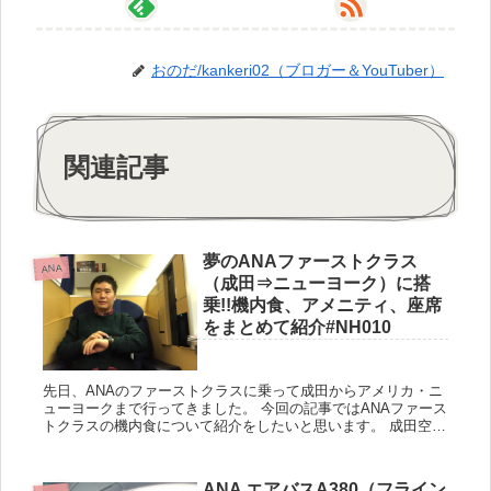
おのだ/kankeri02（ブロガー＆YouTuber）
関連記事
夢のANAファーストクラス
ANA
（成田⇒ニューヨーク）に搭
乗!!機内食、アメニティ、座席
をまとめて紹介#NH010
先日、ANAのファーストクラスに乗って成田からアメリカ・ニ
ューヨークまで行ってきました。 今回の記事ではANAファース
トクラスの機内食について紹介をしたいと思います。 成田空港
ANA Zカウンターでチェックイン！ファーストクラス、ダイ...
ANA エアバスA380（フライン