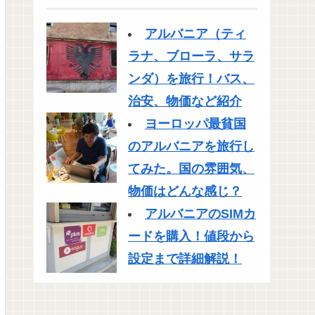
アルバニア（ティ
ラナ、ブローラ、サラ
ンダ）を旅行！バス、
治安、物価など紹介
ヨーロッパ最貧国
のアルバニアを旅行し
てみた。国の雰囲気、
物価はどんな感じ？
アルバニアのSIMカ
ードを購入！値段から
設定まで詳細解説！