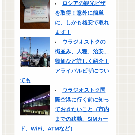
ロシアの観光ビザ
を取得！意外に簡単
に、しかも格安で取れ
ます！
ウラジオストクの
街並み、人種、治安、
物価など詳しく紹介！
アライバルビザについ
ても
ウラジオストク国
際空港に行く前に知っ
ておきたいこと（市内
までの移動、SIMカー
ド、WiFi、ATMなど）