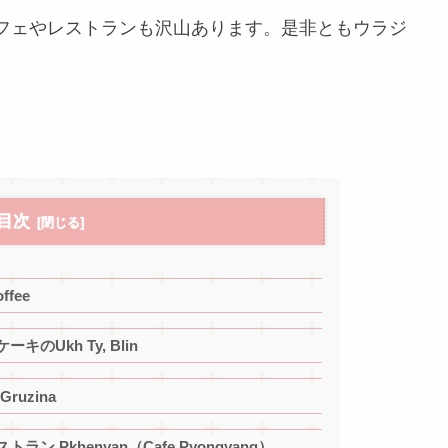
フェやレストランも沢山あります。是非ともウラジ
。
目次
fee
Ukh Ty, Blin
uzina
Pkhenyan（Cafe Pyongyang）