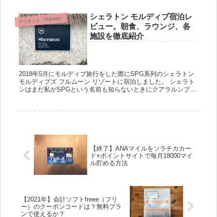
をおす...
シェラトン モルディブ宿泊レ
マリオット（Marriott）
ビュー。朝食、ラウンジ、各
施設を徹底紹介
2018年5月にモルディブ旅行をした際にSPG系列のシェラトン
モルディブズ フルムーン リゾートに宿泊しました。 シェラト
ンはまだ私がSPGという名前も知らないときにクアラルンプー
ルで宿泊して、それ依頼の宿泊となります。しかも今回はマ...
【終了】ANAマイルをソラチカカー
ド×ポイントサイトで毎月18000マイ
ル貯める方法
【2021年】会計ソフトfreee（フリ
ー）のクーポンコードは？無料プラ
ンで使えるか？