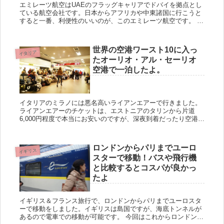
エミレーツ航空はUAEのフラッグキャリアでドバイを拠点とし
ている航空会社です。日本からアフリカや中東諸国に行こうと
すると一番、利便性のいいのが、このエミレーツ航空です。 他
の中東系のカタール航空やエティハド航空だと2回乗り継ぎし
ないとい...
世界の空港ワースト10に入っ
イタリア
たオーリオ・アル・セーリオ
空港で一泊したよ。
イタリアのミラノには悪名高いライアンエアーで行きました。
ライアンエアーのチケットは、エストニアのタリンから片道
6,000円程度で本当にお安いのですが、深夜到着だったり空港が
かなり郊外にあったりと色々と罠もあります。 今回のフライト
は...
ロンドンからパリまでユーロ
イギリス
スターで移動！バスや飛行機
と比較するとコスパが良かっ
たよ
イギリス＆フランス旅行で、ロンドンからパリまでユーロスタ
ーで移動をしました。イギリスは島国ですが、海底トンネルが
あるので電車での移動が可能です。 今回はこれからロンドンと