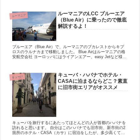
パリを移動される方向けのアドバイスをいくつか書きたいと思
います。 ...
ルーマニアのLCC ブルーエア
ルーマニア
（Blue Air）に乗ったので徹底
解説するよ！
ブルーエア（Blue Air）で、ルーマニアのブカレストからキプ
ロスのラルナカまで移動しました。 Blue Airはルーマニアの格
安航空会社 ヨーロッパにはライアンエアー、easy Jetなど様々
な格安航空会社がありますが、大手以外にも...
キューバ・ハバナでホテル・
キューバ
CASAに泊まるならどこ？素直
に旧市街エリアがオススメ
キューバを旅行するにあたってほとんどの人が首都のハバナを
訪れると思います。 自分はこのハバナでも旧市街、新市街の2
箇所のホテル・CASA（カサ）に宿泊をしたが、多少高くても
旧市街に滞在することをおすすめします。 ハバナ滞在は旧市街