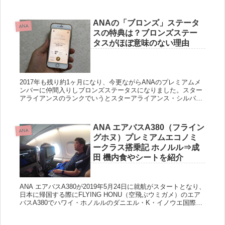
ド！初心者向けに解説 スーパーフライヤーズカード（SFC）...
ANAの「ブロンズ」ステータ
ANA
スの特典は？ブロンズステー
タスがほぼ意味のない理由
2017年も残り約1ヶ月になり、今更ながらANAのプレミアムメ
ンバーに仲間入りしブロンズステータスになりました。スター
アライアンスのランクでいうとスターアライアンス・シルバー
です。 ただこれはあくまでも通過地点で私が目指しているのは
スー...
ANA エアバスA380（フライン
ANA
グホヌ）プレミアムエコノミ
ークラス搭乗記 ホノルル⇒成
田 機内食やシートを紹介
ANA エアバスA380が2019年5月24日に就航がスタートとなり、
日本に帰国する際にFLYING HONU（空飛ぶウミガメ）のエア
バスA380でハワイ・ホノルルのダニエル・K・イノウエ国際空
港から成田国際空港までプレミアムエコノミークラ...