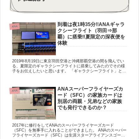
到着は夜1時35分!!ANAギャラ
ANA
クシーフライト（羽田⇒那
覇）に搭乗‼︎夏限定の深夜便を
体験
2019年8月19日に東京羽田空港と沖縄那覇空港の間を飛んでい
る、夏限定のギャラクシーフライトに搭乗してみたのでその様
子をお伝えしたいと思います。 「ギャラクシーフライト」とは
その名の通り、深夜に運航している便になります。便名は
NH999...
ANAスーパーフライヤーズカ
ANA
ード（SFC）の家族カードは
別居の両親・兄弟などの家族
でも発行できるのか？
2017年に修行をしてANAのスーパーフライヤーズカード
（SFC）を無事手に入れることができました。 ANAのスーパー
フライヤーズカード（SFC）は生涯スターアライアンスゴール