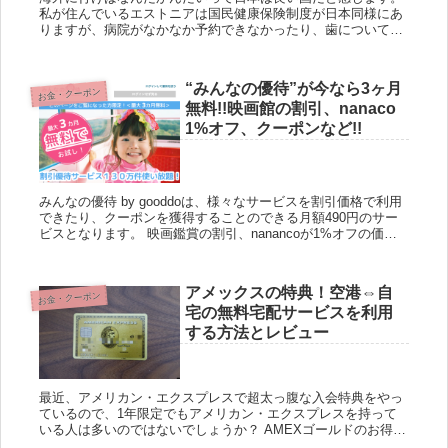
私が住んでいるエストニアは国民健康保険制度が日本同様にあ
りますが、病院がなかなか予約できなかったり、歯については
保険適用外だったりします。日本のようにそこら中に病院があ
る国は世界...
“みんなの優待”が今なら3ヶ月
お金・クーポン
無料!!映画館の割引、nanaco
1%オフ、クーポンなど!!
みんなの優待 by gooddoは、様々なサービスを割引価格で利用
できたり、クーポンを獲得することのできる月額490円のサー
ビスとなります。 映画鑑賞の割引、nanancoが1%オフの価格
でチャージできたり、エクスペディアの7%オフ・...
アメックスの特典！空港⇔自
お金・クーポン
宅の無料宅配サービスを利用
する方法とレビュー
最近、アメリカン・エクスプレスで超太っ腹な入会特典をやっ
ているので、1年限定でもアメリカン・エクスプレスを持って
いる人は多いのではないでしょうか？ AMEXゴールドのお得な
キャンペーンを徹底解説 アメリカン・エクスプレスは年会費が