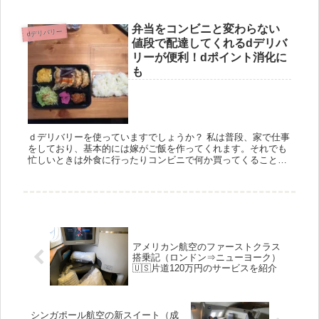
高いだ...
弁当をコンビニと変わらない
dデリバリー
値段で配達してくれるdデリバ
リーが便利！dポイント消化に
も
ｄデリバリーを使っていますでしょうか？ 私は普段、家で仕事
をしており、基本的には嫁がご飯を作ってくれます。それでも
忙しいときは外食に行ったりコンビニで何か買ってくることが
多かったのですが、最近はdデリバリーを使っています。 dデリ
バリ...
アメリカン航空のファーストクラス
搭乗記（ロンドン⇒ニューヨーク）
🇺🇸片道120万円のサービスを紹介
シンガポール航空の新スイート（成