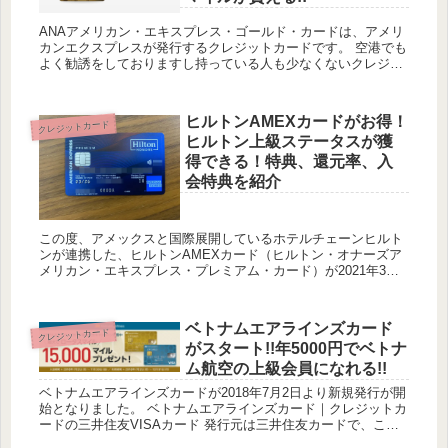
ANAアメリカン・エキスプレス・ゴールド・カードは、アメリ
カンエクスプレスが発行するクレジットカードです。 空港でも
よく勧誘をしておりますし持っている人も少なくないクレジッ
トカードですが、こちらの年会費は年会費34,100円（税込）と
な...
ヒルトンAMEXカードがお得！
クレジットカード
ヒルトン上級ステータスが獲
得できる！特典、還元率、入
会特典を紹介
この度、アメックスと国際展開しているホテルチェーンヒルト
ンが連携した、ヒルトンAMEXカード（ヒルトン・オナーズア
メリカン・エキスプレス・プレミアム・カード）が2021年3月9
日より申し込み開始となりました。 このクレジットカードは、
「ヒ...
ベトナムエアラインズカード
クレジットカード
がスタート!!年5000円でベトナ
ム航空の上級会員になれる!!
ベトナムエアラインズカードが2018年7月2日より新規発行が開
始となりました。 ベトナムエアラインズカード｜クレジットカ
ードの三井住友VISAカード 発行元は三井住友カードで、この
クレジットカードは発行するだけでスカイチームであるベト...