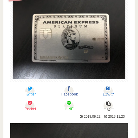
Twitter
Facebook
はてブ
Pocket
LINE
コピー
2019.09.22
2018.11.23