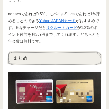
しょう。
nanacoであれば0.5%、モバイルSuicaであれば1%貯
めることのできる
Yahoo!JAPANカード
がおすすめで
す。Edyチャージだと
リクルートカード
が1.2%のポ
イント付与を月3万円までしてくれます。どちらとも
年会費は無料です。
まとめ