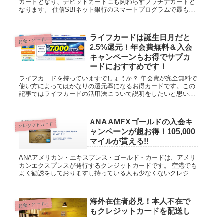
カードとなり、デビットカードにも関わらずプラチナカードと
なります。 住信SBIネット銀行のスマートプログラムで最も簡
単に月7回他行振込無料にする方法 ちなみに住信S...
ライフカードは誕生日月だと
お金・クーポン
2.5%還元！年会費無料＆入会
キャンペーンもお得でサブカ
ードにおすすめです！
ライフカードを持っていますでしょうか？ 年会費が完全無料で
使い方によってはかなりの還元率になるお得カードです。この
記事ではライフカードの活用法について説明をしたいと思いま
す。 ライフカードは誕生月はポイント2.5%還元！ ライフカー
ド...
ANA AMEXゴールドの入会キ
クレジットカード
ャンペーンが超お得！105,000
マイルが貰える!!
ANAアメリカン・エキスプレス・ゴールド・カードは、アメリ
カンエクスプレスが発行するクレジットカードです。 空港でも
よく勧誘をしておりますし持っている人も少なくないクレジッ
トカードですが、こちらの年会費は年会費34,100円（税込）と
な...
海外在住者必見！本人不在で
お金・クーポン
もクレジットカードを配送し