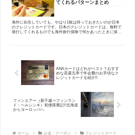
てくれるパターンまとめ
海外に在住していても、やはり1枚は持っておきたいのが日本
のクレジットカードです。日本のクレジットカードは、無料で
発行してくれるものでも海外旅行保険で何かあったときに保証
をしてくれます。また私のように海外に住んでいるにも関わら
ず、日本から収...
ANAカードはどれがベスト？おすす
めな高還元率で年会費のお手頃なク
レジットカードを紹介!!
フィンエアー（新千歳⇒フィンラン
ド・ヘルシンキ）初便搭乗記!!北海道
からヨーロッパへ
ホーム
お金・クーポン
クレジットカード